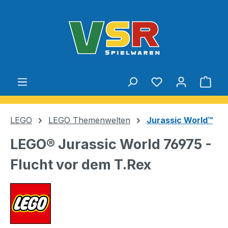
Zum Hauptinhalt springen
Du hast 0 Produ
Ware
LEGO
LEGO Themenwelten
Jurassic World™
LEGO® Jurassic World 76975 -
Flucht vor dem T.Rex