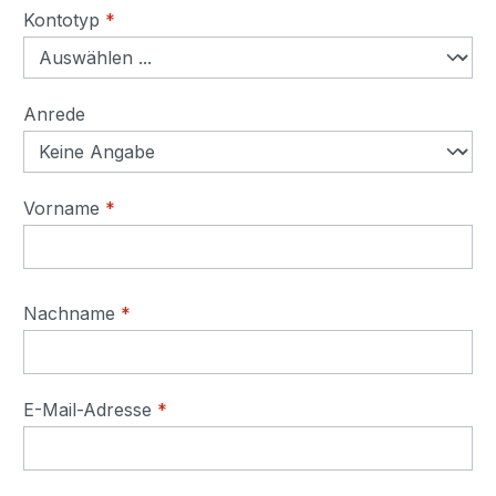
Persönliche Informationen
Kontotyp
*
Anrede
Vorname
*
Nachname
*
E-Mail-Adresse
*