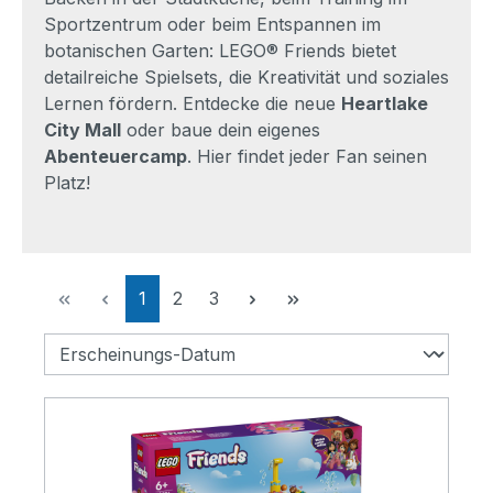
Sportzentrum oder beim Entspannen im
botanischen Garten: LEGO® Friends bietet
detailreiche Spielsets, die Kreativität und soziales
Lernen fördern. Entdecke die neue
Heartlake
City Mall
oder baue dein eigenes
Abenteuercamp
. Hier findet jeder Fan seinen
Platz!
Seite
Seite
Seite
1
2
3