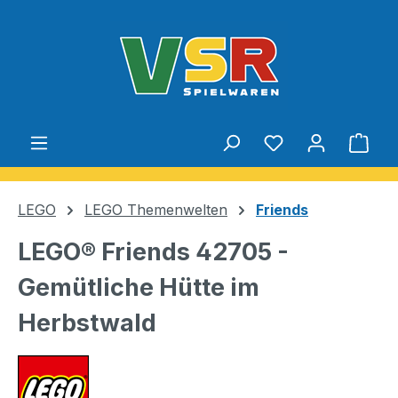
Zum Hauptinhalt springen
Du hast 0 Produ
Ware
LEGO
LEGO Themenwelten
Friends
LEGO® Friends 42705 -
Gemütliche Hütte im
Herbstwald