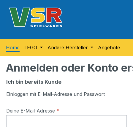
m Hauptinhalt springen
Zur Suche springen
Zur Hauptnavigation springen
Home
LEGO
Andere Hersteller
Angebote
Anmelden oder Konto er
Ich bin bereits Kunde
Einloggen mit E-Mail-Adresse und Passwort
Deine E-Mail-Adresse
*