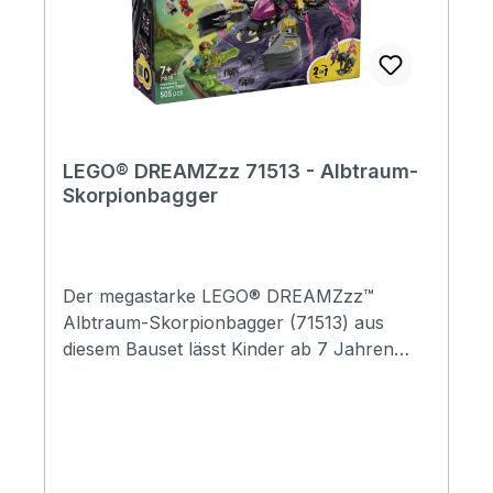
LEGO® DREAMZzz 71513 - Albtraum-
Skorpionbagger
Der megastarke LEGO® DREAMZzz™
Albtraum-Skorpionbagger (71513) aus
diesem Bauset lässt Kinder ab 7 Jahren
besonders fantasievoll bauen und spielen.
Kinder können entweder einen
Skorpionbagger oder eine biomechanische
Wespe bauen. Der Fantasy-Skorpion ist ein
6-beiniges Monster mit Greifscheren,