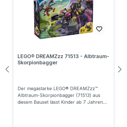
LEGO® DREAMZzz 71513 - Albtraum-
Skorpionbagger
Der megastarke LEGO® DREAMZzz™
Albtraum-Skorpionbagger (71513) aus
diesem Bauset lässt Kinder ab 7 Jahren
besonders fantasievoll bauen und spielen.
Kinder können entweder einen
Skorpionbagger oder eine