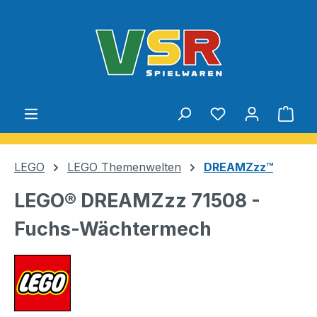
Zum Hauptinhalt springen
Du hast 0 Produ
Ware
LEGO
LEGO Themenwelten
DREAMZzz™
LEGO® DREAMZzz 71508 -
Fuchs-Wächtermech