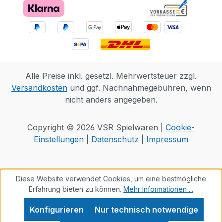
Abenteuer zu schicken. Eine digitale
Version dieser Anleitung ist auch in der
LEGO Builder App verfügbar. Das Set
besteht aus 505 Teilen. SPIELSET MIT
SKORPIONBAGGER UND WESPE: Der
LEGO® DREAMZzz™ Albtraum-
Alle Preise inkl. gesetzl. Mehrwertsteuer zzgl.
Skorpionbagger (71513) ist ein Fantasy-
Versandkosten
und ggf. Nachnahmegebühren, wenn
Bauspielzeug, das Kindern ab 7 Jahren
nicht anders angegeben.
ein besonders fantasievolles Bau- und
Spielerlebnis bietet 1 SET, 2
BAUOPTIONEN: Kinder können entweder
Copyright © 2026 VSR Spielwaren |
Cookie-
einen Skorpionbagger mit Greifscheren
Einstellungen
|
Datenschutz
|
Impressum
und Baggerschaufel oder eine
biomechanische Wespe mit beweglichen
Flügeln und Baggerschaufel-Giftstachel
Diese Website verwendet Cookies, um eine bestmögliche
bauen SPIELSET MIT ACTIONMECH
Erfahrung bieten zu können.
Mehr Informationen ...
UND ZUBEHÖR: Zusätzlichen Spielspaß
Konfigurieren
Nur technisch notwendige
bieten ein Diamant-Ei, das von