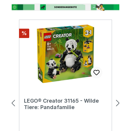
Produktgalerie überspringen
Rabatt
%
E-
LEGO® Creator 31165 - Wilde
L
Tiere: Pandafamilie