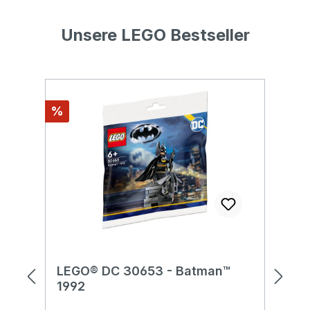
Unsere LEGO Bestseller
Produktgalerie überspringen
Rabatt
Ra
%
%
LEGO® DC 30653 - Batman™
L
1992
V