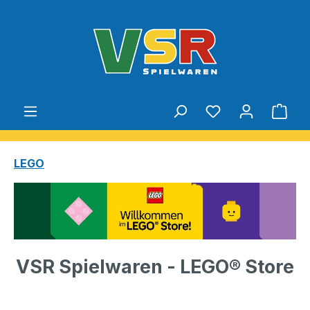
Zum Hauptinhalt springen
Du hast 0 Produ
Ware
LEGO
VSR Spielwaren -
LEGO®
Store