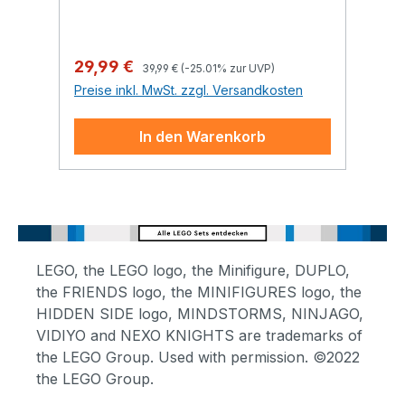
Regulärer Preis:
Verkaufspreis:
Re
29,99 €
9
39,99 €
(-25.01% zur UVP)
Preise inkl. MwSt. zzgl. Versandkosten
Pr
In den Warenkorb
LEGO, the LEGO logo, the Minifigure, DUPLO,
the FRIENDS logo, the MINIFIGURES logo, the
HIDDEN SIDE logo, MINDSTORMS, NINJAGO,
VIDIYO and NEXO KNIGHTS are trademarks of
the LEGO Group. Used with permission. ©2022
the LEGO Group.