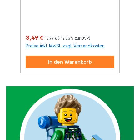
Regulärer Preis:
Verkaufspreis:
Ve
3,49 €
2
3,99 €
(-12.53% zur UVP)
Preise inkl. MwSt. zzgl. Versandkosten
Pr
In den Warenkorb