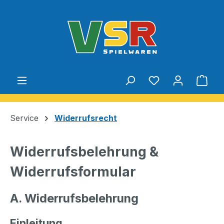
Zum Hauptinhalt springen
Du hast 0 Produ
Ware
Service
Widerrufsrecht
Widerrufsbelehrung &
Widerrufsformular
A. Widerrufsbelehrung
Einleitung