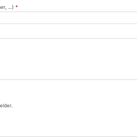
, ...)
*
elder.