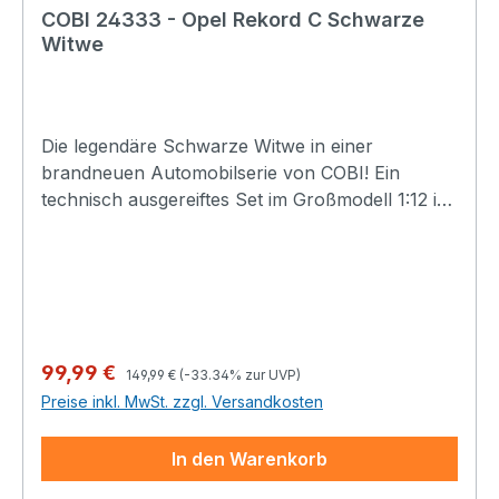
COBI 24333 - Opel Rekord C Schwarze
Witwe
Die legendäre Schwarze Witwe in einer
brandneuen Automobilserie von COBI! Ein
technisch ausgereiftes Set im Großmodell 1:12 ist
38 cm lang. Der Sportwagen Opel Rekord C
wurde unter der Originallizenz der Marke Opel
veröffentlicht. Das Set wurde mit 2.078
Elementen entworfen. Das Modell zeichnet sich
durch die Verwendung einer Vielzahl nur
hochwertiger Drucke aus! Auf Sticker haben wir
Regulärer Preis:
Verkaufspreis:
99,99 €
149,99 €
(-33.34% zur UVP)
komplett verzichtet. Speziell für die Bedürfnisse
Preise inkl. MwSt. zzgl. Versandkosten
solch großer Sets wurden neue Elemente
entwickelt, die zusätzliche Funktionalitäten
In den Warenkorb
bieten. Bewegliches Lenkrad, an dem wir die
Räder drehen können, Scharniere zum Öffnen