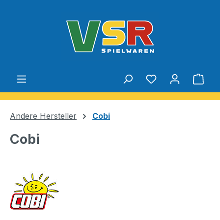
Zum Hauptinhalt springen
Du hast 0 Produ
Ware
Andere Hersteller
Cobi
Cobi