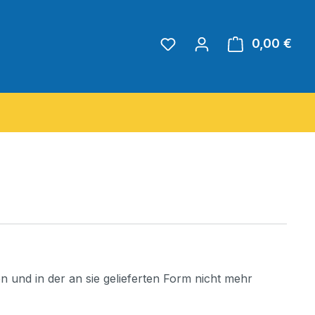
Du hast 0 Produkte auf 
0,00 €
Ware
n und in der an sie gelieferten Form nicht mehr