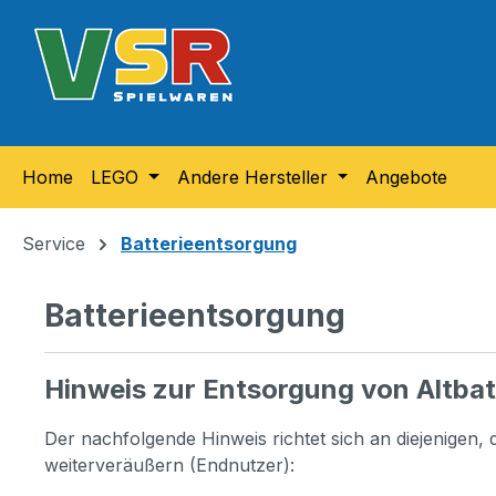
m Hauptinhalt springen
Zur Suche springen
Zur Hauptnavigation springen
Home
LEGO
Andere Hersteller
Angebote
Service
Batterieentsorgung
Batterieentsorgung
Hinweis zur Entsorgung von Altbat
Der nachfolgende Hinweis richtet sich an diejenigen, 
weiterveräußern (Endnutzer):