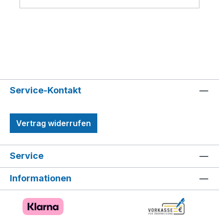
anpassen. Falsche Designs sind nicht
Torsionstests unterzogen und analysiert,
möglich Dieses Schmuckdesign-Set
damit das LEGO DOTS Einhorn
ermöglicht Kindern eine freie
Familienkreativset strengen globalen
Selbstentfaltung und ganz eigene Entwürfe.
Sicherheitsstandards entspricht
Genau wie mit den anderen LEGO DOTS
Sets ist auch mit diesem pfiffigen Armband
alles möglich. Die Magie liegt in der Fantasie
der Kinder. Die verschiedenen DOTS
Service-Kontakt
Armbänder sind tolle
Überraschungsgeschenke zu jedem
Anlass.Überrasche ein kreativ veranlagtes
Vertrag widerrufen
Kind mit dem verspielten LEGO® DOTS
Musik Armband (41933). Das Kind wird von
Service
den grenzenlosen Designmöglichkeiten
begeistert sein. Einzigartige Schmuckstücke
Informationen
zum Vorzeigen! Das Set enthält ein
verstellbares Armband und 32 bunte
Steinchen, um Kindern freie Hand bei ihren
Designs zu lassen. Das Spielvergnügen