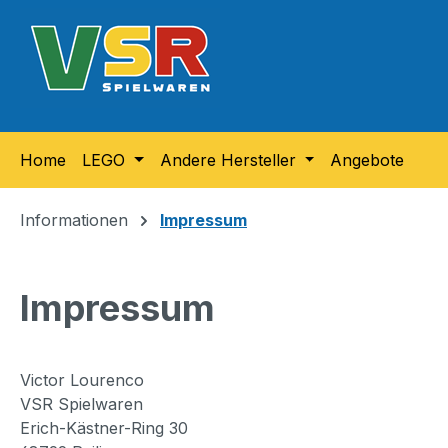
m Hauptinhalt springen
Zur Suche springen
Zur Hauptnavigation springen
Home
LEGO
Andere Hersteller
Angebote
Informationen
Impressum
Impressum
Victor Lourenco
VSR Spielwaren
Erich-Kästner-Ring 30