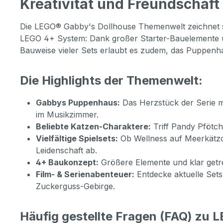
Kreativität und Freundschaft
ein fa
Abent
Kinder
FÜR K
Gesch
Die LEGO® Gabby's Dollhouse Themenwelt zeichnet sic
Bauan
Mädch
LEGO 4+ System: Dank großer Starter-Bauelemente und
Feens
Jahren Spielspaß mit Gabb
Bauweise vieler Sets erlaubt es zudem, das Puppenha
zu ein
ihren 
junge 
beinh
Spiele
Die Highlights der Themenwelt:
Figure
förder
Pfötch
Entwi
Gabbys Puppenhaus:
Das Herzstück der Serie mi
Modell
GABB
im Musikzimmer.
Filmsc
ABENT
Beliebte Katzen-Charaktere:
Triff Pandy Pfötch
Dollh
die an
Vielfältige Spielsets:
Ob Wellness auf Meerkätzch
Abente
Spiels
Leidenschaft ab.
können
fantas
4+ Baukonzept:
Größere Elemente und klar getre
den bu
SPIEL
Film- & Serienabenteuer:
Entdecke aktuelle Sets
Zucke
VORSC
Zuckerguss-Gebirge.
hinunter
für Ki
Spielz
beinha
Häufig gestellte Fragen (FAQ) zu
ist ein
alters