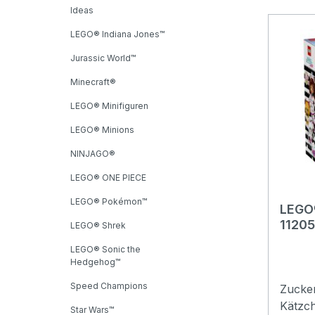
spiele
Ideas
Zauber
LEGO® Indiana Jones™
Gläser
Gießka
Jurassic World™
der Lu
Minecraft®
gehen,
drauße
LEGO® Minifiguren
Snacks
LEGO® Minions
Schätz
NINJAGO®
versta
für ei
LEGO® ONE PIECE
auskla
LEGO® Pokémon™
Detail
LEGO
11205
entzüc
LEGO® Shrek
und 
Gesche
LEGO® Sonic the
Bunte 
Hedgehog™
Starte
Speed Champions
Zucke
große
Kätzch
Kinder
Star Wars™