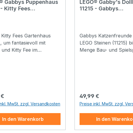
® Gabbys Puppenhaus
LEGO® Gabby's Dol
 - Kitty Fees
11215 - Gabbys
enhaus
Katzenfreunde aus
Steinen
 Kitty Fees Gartenhaus
Gabbys Katzenfreunde
), um fantasievoll mit
LEGO Steinen (11215) bi
und Kitty Fee im
Menge Bau- und Spiels
chen Gartenhaus aus
Spielset für Kinder ab 
s Puppenhaus zu spielen.
beinhaltet 6 Charaktere
s charmante LEGO® Bauset
Gabbys Puppenhaus fü
t nur so vor Farben,
Rollenspiele. Das Baue
spaß und süßen
vertrauten Figuren, das
aschungen. Beim Spielen
Nachspielen der
rer Preis:
Regulärer Preis:
 €
49,99 €
m Set werden Kinder ab 4
Lieblingsgeschichten, di
inkl. MwSt. zzgl. Versandkosten
Preise inkl. MwSt. zzgl. Ve
 in ihrer kreativen
Rollenspiele und all die
klung gefördert.
fantasievollen Abenteu
In den Warenkorb
In den Warenko
rhaftes Zubehör aus der
machen nicht nur riesi
ie lässt Kinder fantasievoll
sondern fördern Kinder