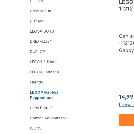
Classic
LEGO
11212
Creator 3-in-1
Gart
Disney™
LEGO® DOTS
Geh in
DREAMZzz™
(11212
Gabby 
DUPLO®
magis
LEGO® Editions
Gabby
Diese
LEGO® Fortnite®
strotz
Friends
Spiel
LEGO® Gabbys
Überr
Regulä
14,99
Puppenhaus
mit de
Preise 
Jahren
Harry Potter™
Entwic
Horizon Adventures™
Zaube
ICONS
TV-Ser