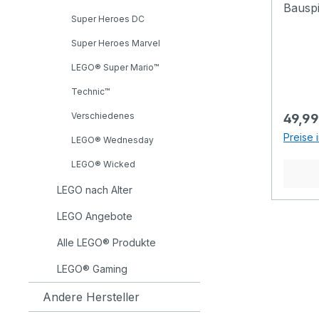
Bauspi
zusam
Super Heroes DC
Gabby
einfac
die Ki
Super Heroes Marvel
in der
lassen
Kinder
LEGO® Super Mario™
aufreg
Model
Technic™
tolle 
und ve
und J
schon 
Verschiedenes
Regulä
49,99
beiden
103 Teilen
Preise 
LEGO® Wednesday
Filmsc
PUPPE
hinaus
Fees G
LEGO® Wicked
Spiels
Kinder
LEGO nach Alter
beispi
magis
Pfötch
in der 
LEGO Angebote
Zucke
spiel
Alle LEGO® Produkte
Kinder
DEINE
Welt e
Schnap
LEGO® Gaming
Donuts
und er
Andere Hersteller
hinunt
Gabby 
Garten