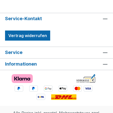
abnehmbare Frachtkapsel und einen
Energieschild. Der Sägezahn kann seinen
Oberkörper drehen und Hals, Kopf und
Service-Kontakt
Beine bewegen. Hohes Schilf, ein
Lagerfeuer und eine Schatzkiste laden zu
Vertrag widerrufen
fantasievollen Rollenspielen ein.
Zusätzlichen digitalen Bauspaß bietet die
LEGO Builder App. LEGO® Set zum
Service
Horizon Videospiel für Kinder: Aloy und
Varl vs. Panzerwanderer und Sägezahn
Informationen
bietet Jungen und Mädchen ab 9 Jahren,
die das Videospiel LEGO® Horizon
Adventures™ lieben, jede Menge Spielspaß
LEGO® Horizon Adventures™ Figuren: Die
Minifigur Aloy hält einen Bogen, und die
Minifigur Varl trägt einen Speer. Beide
lassen sich für unterschiedliche
Angriffsmethoden upgraden LEGO®