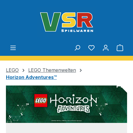
Zum Hauptinhalt springen
Du hast 0 Produ
Ware
LEGO
LEGO Themenwelten
Horizon Adventures™