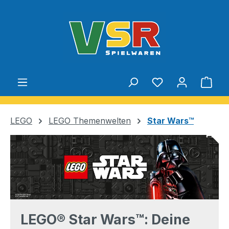
Zum Hauptinhalt springen
Du hast 0 Produ
Ware
LEGO
LEGO Themenwelten
Star Wars™
LEGO® Star Wars™: Deine