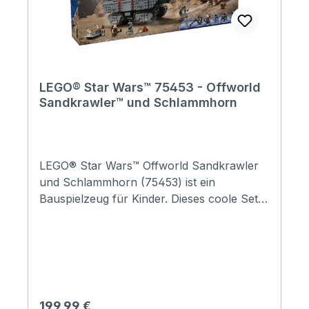
LEGO® Star Wars™ 75453 - Offworld
Sandkrawler™ und Schlammhorn
LEGO® Star Wars™ Offworld Sandkrawler
und Schlammhorn (75453) ist ein
Bauspielzeug für Kinder. Dieses coole Set
lässt dich Mando und Kuiil zu
Verhandlungen – und Duellen – mit den
Jawas begleiten. Das Set beinhaltet den
legendären Sandkriecher in denselben
Farben wie in der 1. Staffel von Star Wars:
The Mandalorian. Und ein bewegliches
Regulärer Preis:
199,99 €