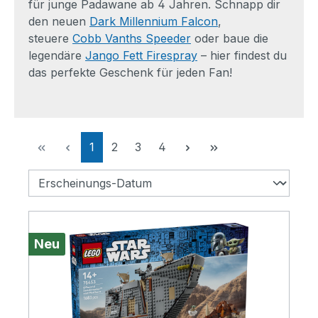
für junge Padawane ab 4 Jahren. Schnapp dir
den neuen
Dark Millennium Falcon
,
steuere
Cobb Vanths Speeder
oder baue die
legendäre
Jango Fett Firespray
– hier findest du
das perfekte Geschenk für jeden Fan!
Seite
Seite
Seite
Seite
1
2
3
4
Neu