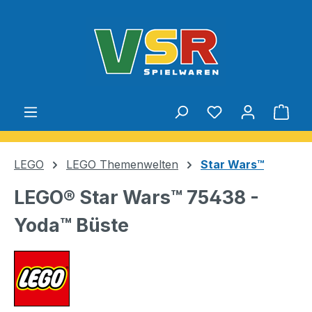
Zum Hauptinhalt springen
Du hast 0 Produ
Ware
LEGO
LEGO Themenwelten
Star Wars™
LEGO® Star Wars™ 75438 -
Yoda™ Büste