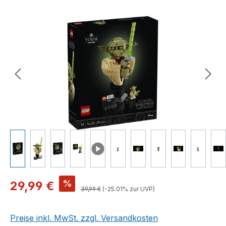
Bildergalerie überspringen
Verkaufspreis:
%
29,99 €
Regulärer Preis:
39,99 €
(-25.01% zur UVP)
Preise inkl. MwSt. zzgl. Versandkosten