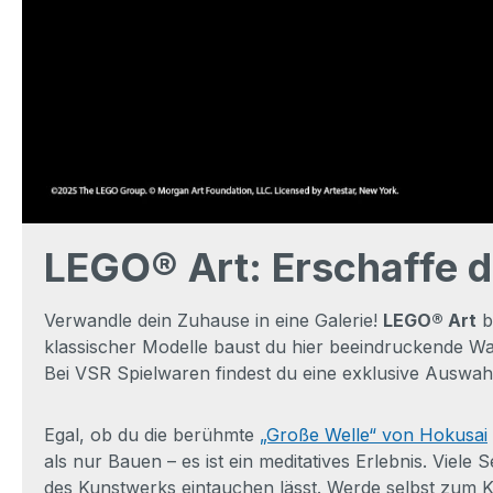
LEGO® Art: Erschaffe d
Verwandle dein Zuhause in eine Galerie!
LEGO® Art
b
klassischer Modelle baust du hier beeindruckende Wa
Bei VSR Spielwaren findest du eine exklusive Auswah
Egal, ob du die berühmte
„Große Welle“ von Hokusai
als nur Bauen – es ist ein meditatives Erlebnis. Viel
des Kunstwerks eintauchen lässt. Werde selbst zum K