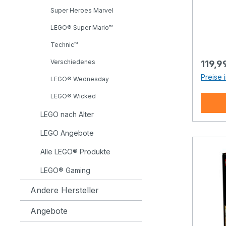
kreati
Kunstw
Super Heroes Marvel
fessel
erscha
entsp
LEGO® Super Mario™
faszin
Gemäld
Technic™
Interp
zusamm
Figure
ein to
Verschiedenes
Regulä
119,9
Harin
kunstb
Preise 
LEGO® Wednesday
spiegel
wie di
verweg
3.179 Teilen.
LEGO® Wicked
lebend
DEINE
LEGO nach Alter
sonder
Brück
Gefüh
Seeros
LEGO Angebote
Energi
Bauset
Alle LEGO® Produkte
Erwach
dich d
Baupro
farbe
LEGO® Gaming
Wohn-
IMPR
Andere Hersteller
Stein
WANDK
Bauanl
fessel
Angebote
jeder 
du be