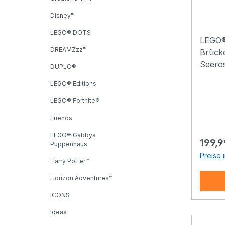
Seero
Disney™
LEGO® DOTS
LEGO®
DREAMZzz™
Brück
Seeros
DUPLO®
Bauset
LEGO® Editions
deine
erscha
LEGO® Fortnite®
Zimme
Friends
wurde 
LEGO® Gabbys
The M
Regulä
199,9
Puppenhaus
in New
Preise 
eine 
Harry Potter™
impres
Horizon Adventures™
Museu
ICONS
Millio
auch 
Ideas
Origin