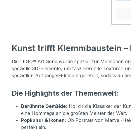
Freun
Harin
GESC
Diese
Art Ke
KUNS
Aufhän
Figure
ERWAC
Gesch
Erwach
Wandku
Frauen
berüh
Gesch
eine f
Kunstw
eine 
dich s
Kunst
Kunst trifft Klemmbaustein –
Gemäl
einem 
ausste
einer 
darges
eine I
kreati
Die LEGO® Art Serie wurde speziell für Menschen entw
widerz
Kunst
3D-BA
spezielle 3D-Elemente, um faszinierende Texturen u
mehr a
ist Ke
dich a
speziellen Aufhänger-Element geliefert, sodass du de
hat, d
Figur
Bauerl
etwas 
zeigt s
Bauanl
Die Highlights der Themenwelt:
Teile,
unver
Builde
berüh
Linien
App Se
Berühmte Gemälde:
Hol dir die Klassiker der K
können
Option
Model
eine Hommage an die größten Meister der Welt.
ersetz
Modell
und di
Popkultur & Ikonen:
Ob Porträts von Marvel-Held
abstra
zu Ehr
deine
perfekt ein.
Mona L
an die