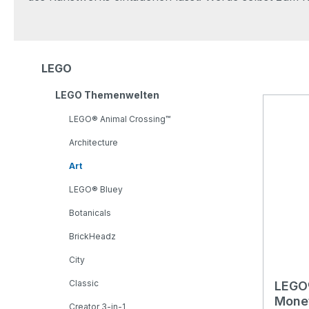
LEGO
LEGO Themenwelten
LEGO® Animal Crossing™
Architecture
Art
LEGO® Bluey
Botanicals
BrickHeadz
City
Classic
LEGO®
Monet
Creator 3-in-1