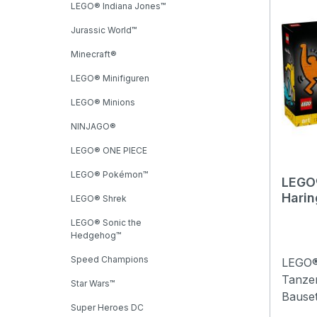
LEGO® Indiana Jones™
diese 
seines
Jurassic World™
LEGO E
Minecraft®
um die
die Se
LEGO® Minifiguren
Monet 
LEGO® Minions
Giveny
NINJAGO®
hatte e
gepfl
LEGO® ONE PIECE
atemb
LEGO® Pokémon™
detail
LEGO®
Harin
dieses
LEGO® Shrek
Aufhän
LEGO® Sonic the
Rückse
Hedgehog™
Werk a
Speed Champions
LEGO® 
dieser
Tanzen
Natur 
Star Wars™
Bauset
Dieses
Super Heroes DC
berüh