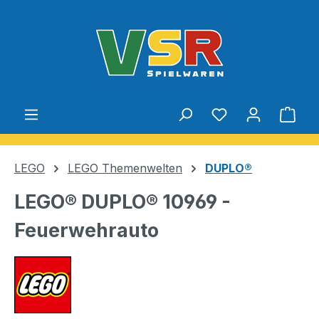
Zum Hauptinhalt springen
Du hast 0 Produ
Ware
LEGO
LEGO Themenwelten
DUPLO®
LEGO® DUPLO® 10969 -
Feuerwehrauto