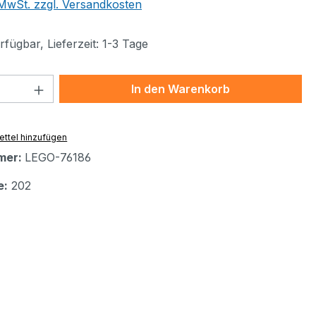
. MwSt. zzgl. Versandkosten
fügbar, Lieferzeit: 1-3 Tage
 Anzahl: Gib den gewünschten Wert ein 
In den Warenkorb
ttel hinzufügen
mer:
LEGO-76186
e:
202