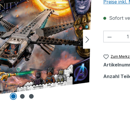
Preise inkl
Sofort ver
Produkt
Zum Merkze
Artikelnum
Anzahl Teil