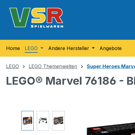
m Hauptinhalt springen
Zur Suche springen
Zur Hauptnavigation springen
Home
LEGO
Andere Hersteller
Angebote
LEGO
LEGO Themenwelten
Super Heroes Marv
LEGO® Marvel 76186 - Bl
Bildergalerie überspringen