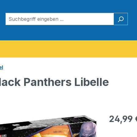
el
ack Panthers Libelle
Regulärer Pr
24,99 