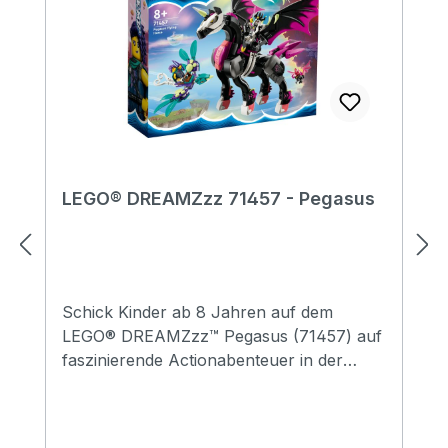
LEGO® DREAMZzz 71457 - Pegasus
Schick Kinder ab 8 Jahren auf dem
LEGO® DREAMZzz™ Pegasus (71457) auf
faszinierende Actionabenteuer in der
Traumwelt. Das Bau- und Spielset basiert
auf der TV-Serie DREAMZzz. Nova wurde
von dem Albgnom Susan entführt. Doch