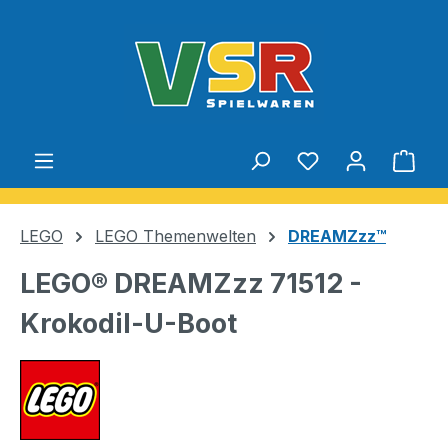
Zum Hauptinhalt springen
Du hast 0 Produ
Ware
LEGO
LEGO Themenwelten
DREAMZzz™
LEGO® DREAMZzz 71512 -
Krokodil-U-Boot