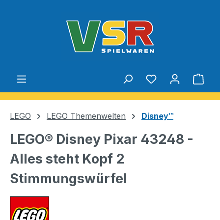
Zum Hauptinhalt springen
Du hast 0 Produ
Ware
LEGO
LEGO Themenwelten
Disney™
LEGO® Disney Pixar 43248 -
Alles steht Kopf 2
Stimmungswürfel