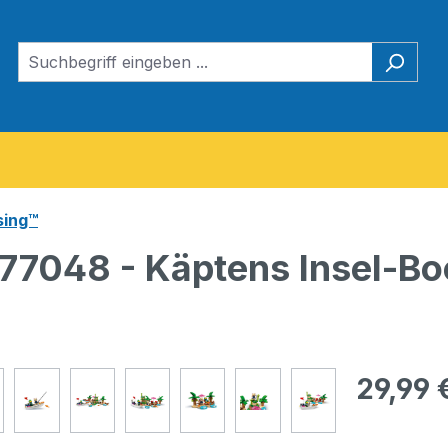
sing™
77048 - Käptens Insel-Bo
Regulärer Pr
29,99 