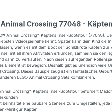
Animal Crossing 77048 - Käpten
 Animal Crossing™ Käptens Insel-Bootstour (77048). Dei
liebsten Videospielreihe kennt. Später kann dein Kind die In
f lassen, wenn es mit dem Boot der Schildkröte Käpten zur 
sel mit all ihren Aktivitäten erkunden, sammeln sie den 
nd dann zu verkaufen. Nach diesen aufregenden Rollenspiel
 Element ist beweglich. Deshalb gibt es unendlich viele Um
 Crossing. Dieses Bauspielzeug ist ein fantastisches Gebu
n anderen LEGO Animal Crossing Sets kombinieren.
Animal Crossing™ Käptens Insel-Bootstour befördert Mädch
l erkunden
t beinhaltet eine baubare Szenerie zum Umgestalten, jede M
en-Minifigur Käpten