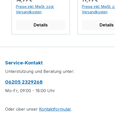
Spielzeug zum
Menge Spielspaß
Preise inkl. MwSt. zzgl.
Preise inkl. MwSt. z
Umgestalten beinhaltet
Kind kann der H
Versandkosten
Versandkosten
jede Menge zauberhafte
Minifigur Mimmi 
und aus der
ihr baubares Zel
Details
Details
Videospielreihe vertraute
aufzustellen, bev
Zubehörelemente, die
aufbricht, um di
Kinder viele spannende
zu erkunden. Die
Geschichten darstellen
ist ein tolles Ge
lassen. Die Kinder
für kreative Kinde
schmeißen eine Party für
die Videospielrei
Service-Kontakt
das Pferd Jimmy, das
Animal Crossing 
Mädchen und Jungen
Dein Kind kann di
Unterstützung und Beratung unter:
aus der Videospielreihe
Zubehörelement
06205 2329268
kennen. Die Kinder
benutzen, um da
schenken Jimmy unter
ganz individuell 
Mo-Fr, 09:00 - 18:00 Uhr
anderem ein Mikrofon
gestalten. Kesche
und eine Sterni-Münze.
Schaufel und Ax
Während Jimmy die
ermöglichen viel
Oder über unser
Kontaktformular
.
Kerze auf seiner
spannende Outd