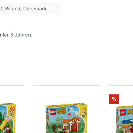
90 Billund, Dänemark
nter 3 Jahren.
Rabatt
%