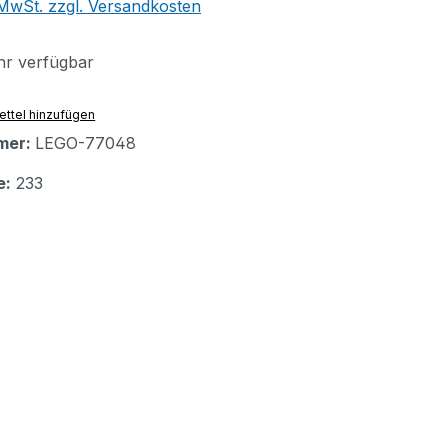
. MwSt. zzgl. Versandkosten
r verfügbar
ttel hinzufügen
mer:
LEGO-77048
e:
233