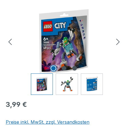
Bildergalerie überspringen
Regulärer Preis:
3,99 €
Preise inkl. MwSt. zzgl. Versandkosten