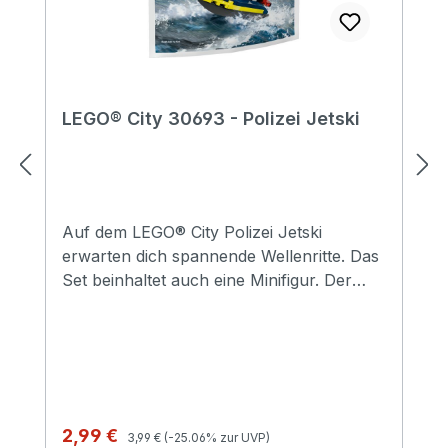
LEGO® City 30693 - Polizei Jetski
Auf dem LEGO® City Polizei Jetski
erwarten dich spannende Wellenritte. Das
Set beinhaltet auch eine Minifigur. Der
Polizist trägt eine Schwimmweste, einen
Helm und Handschellen.
Regulärer Preis:
Verkaufspreis:
2,99 €
3,99 €
(-25.06% zur UVP)