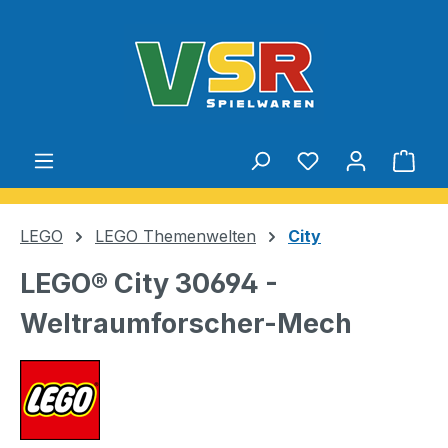
Zum Hauptinhalt springen
Du hast 0 Produ
Ware
LEGO
LEGO Themenwelten
City
LEGO® City 30694 -
Weltraumforscher-Mech