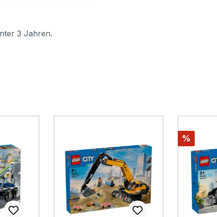
nter 3 Jahren.
Rabatt
%