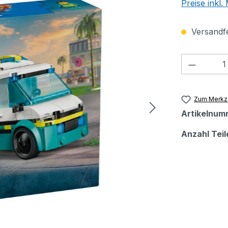
Preise inkl
Versandfer
Produkt
Zum Merkze
Artikelnum
Anzahl Teil