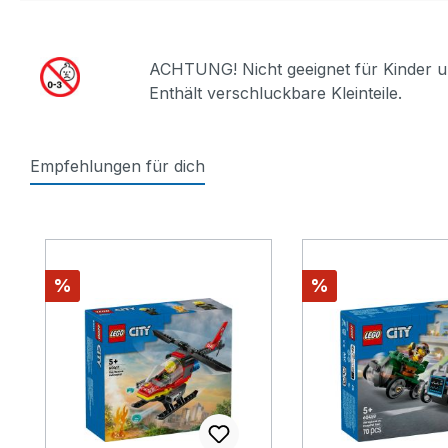
ACHTUNG! Nicht geeignet für Kinder u
Enthält verschluckbare Kleinteile.
Empfehlungen für dich
Produktgalerie überspringen
Rabatt
Rabatt
%
%