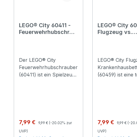
LEGO® City 60411 -
LEGO® City 60
Feuerwehrhubschrau
Flugzeug vs.
ber
Krankenhausb
Der LEGO® City
LEGO® City Flug
Feuerwehrhubschrauber
Krankenhausbet
(60411) ist ein Spielzeug,
(60459) ist eine t
das Kinder ab 5 Jahren
Überraschung fü
besonders fantasievoll
Rennsportfans a
spielen lässt. Das Modell
Jahren. Das
verfügt über 2
faszinierende Spi
Löschkanonen (die
beinhaltet 2 rasa
LEGO Wasserelemente
Seifenkisten und
Regulärer Preis:
Regulärer P
Verkaufspreis:
Verkaufspreis:
7,99 €
7,99 €
9,99 €
(-20.02% zur
9,99 €
(-20
„verspritzen“), drehende
Minifiguren. Kind
UVP)
UVP)
Rotoren und ein cooles
können den Pilot