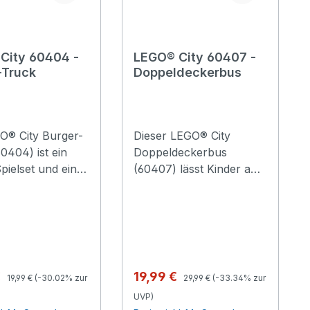
City 60404 -
LEGO® City 60407 -
-Truck
Doppeldeckerbus
O® City Burger-
Dieser LEGO® City
0404) ist ein
Doppeldeckerbus
pielset und eine
(60407) lässt Kinder ab
lohnung für
7 Jahren auf
volle Kinder ab 5
abenteuerliche
 Auf dem Dach
Stadtrundfahrten gehen.
ilen Fastfood-
Kinder können die
efindet sich ein
Fahrtzielanzeige drehen,
cher Burger. Der
wartende Fahrgäste
Regulärer Preis:
Regulärer Preis:
spreis:
Verkaufspreis:
€
19,99 €
19,99 €
(-30.02% zur
29,99 €
(-33.34% zur
kann vom Truck
mitnehmen und ins
UVP)
en werden. Im
untere Deck oder aufs