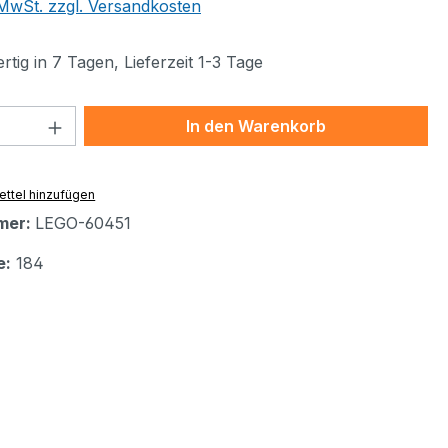
. MwSt. zzgl. Versandkosten
tig in 7 Tagen, Lieferzeit 1-3 Tage
 Anzahl: Gib den gewünschten Wert ein 
In den Warenkorb
ttel hinzufügen
mer:
LEGO-60451
e:
184