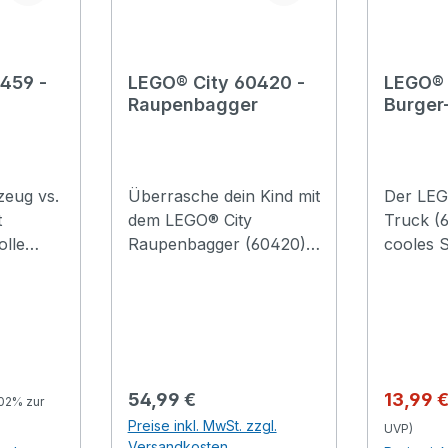
459 -
LEGO® City 60420 -
LEGO® 
Raupenbagger
Burger
ett
zeug vs.
Überrasche dein Kind mit
Der LEG
t
dem LEGO® City
Truck (6
olle
Raupenbagger (60420).
cooles S
r junge
Dieses Spielzeug für
tolle Be
b 5
Kinder ab 8 Jahren ist
fantasie
echten Baggern
Jahren.
elset
nachempfunden und hat
des mob
nte
besonders griffige
Lokals b
 2
Raupenketten, einen
gigantis
reis:
Regulärer Preis:
Verkauf
54,99 €
13,99 
.02% zur
er
vielseitig nutzbaren
Imbiss 
Preise inkl. MwSt. zzgl.
UVP)
 im
Ausleger und eine um
abgelad
Versandkosten