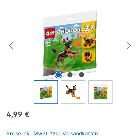
Bildergalerie überspringen
Regulärer Preis:
4,99 €
Preise inkl. MwSt. zzgl. Versandkosten