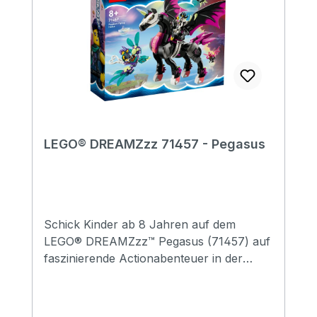
LEGO® DREAMZzz 71457 - Pegasus
Schick Kinder ab 8 Jahren auf dem
LEGO® DREAMZzz™ Pegasus (71457) auf
faszinierende Actionabenteuer in der
Traumwelt. Das Bau- und Spielset basiert
auf der TV-Serie DREAMZzz. Nova wurde
von dem Albgnom Susan entführt. Doch