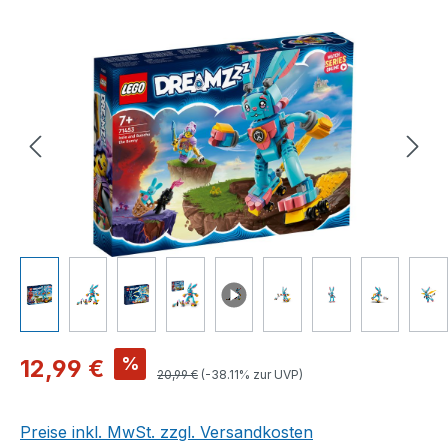
Bildergalerie überspringen
Verkaufspreis:
%
12,99 €
Regulärer Preis:
20,99 €
(-38.11% zur UVP)
Preise inkl. MwSt. zzgl. Versandkosten