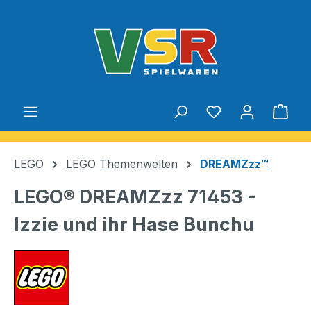
Zum Hauptinhalt springen
Du hast 0 Produ
Ware
LEGO
LEGO Themenwelten
DREAMZzz™
LEGO® DREAMZzz 71453 -
Izzie und ihr Hase Bunchu