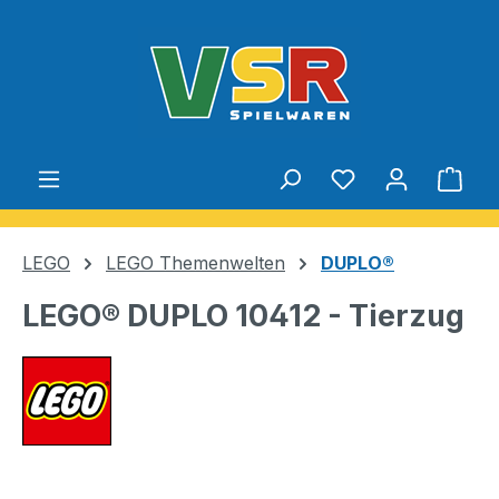
Zum Hauptinhalt springen
Du hast 0 Produ
Ware
LEGO
LEGO Themenwelten
DUPLO®
LEGO® DUPLO 10412 - Tierzug