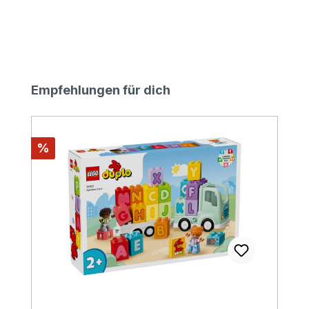
Produktgalerie überspringen
Empfehlungen für dich
Rabatt
%