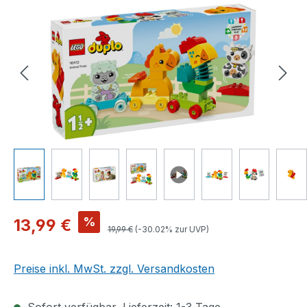
Bildergalerie überspringen
Verkaufspreis:
%
13,99 €
Regulärer Preis:
19,99 €
(-30.02% zur UVP)
Preise inkl. MwSt. zzgl. Versandkosten