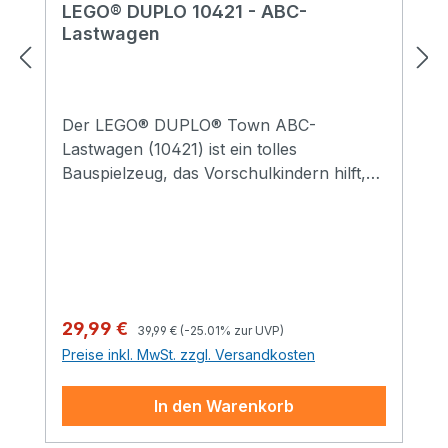
LEGO® DUPLO 10421 - ABC-
Lastwagen
Der LEGO® DUPLO® Town ABC-
Lastwagen (10421) ist ein tolles
Bauspielzeug, das Vorschulkindern hilft,
die Buchstaben zu lernen. Dieses kreative
ABC-Spielzeug lässt Vorschulkinder ganz
spielerisch lernen. Wenn Kleinkinder den
Anhänger an den Spielzeug-LKW
ankoppeln und den beiden LEGO DUPLO
Figuren helfen, die Steine auf- und
Regulärer Preis:
Verkaufspreis:
29,99 €
39,99 €
(-25.01% zur UVP)
abzuladen, erkennen sie erste
Preise inkl. MwSt. zzgl. Versandkosten
Buchstaben, lernen die Farben,
verbessern ihre Sprechfähigkeit und
In den Warenkorb
entwickeln Fingerfertigkeit. Das
fantasievolle Zubehör beinhaltet auch ein