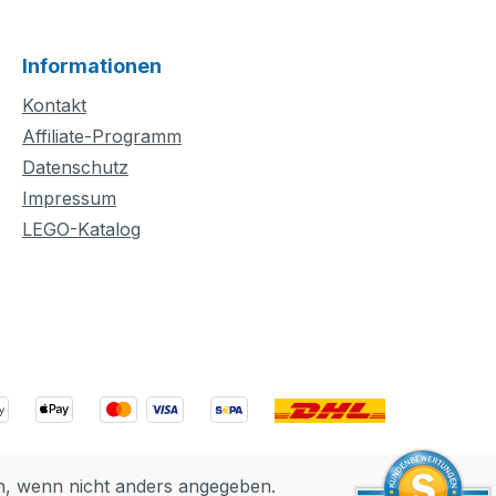
m und eine Kuh
leinkinder zu
Informationen
spannende
ielen einladen.
Kontakt
der lernen, wie
Affiliate-Programm
bleme löst,
Datenschutz
 die
Impressum
ngen auf den
LEGO-Katalog
befolgen, um die
u bauen und
 die farblich
en Waggons zu
 Darüber hinaus
dieses Set 2
che Steine, mit
in Kind die Tiere
ive
ugfiguren
 wenn nicht anders angegeben.