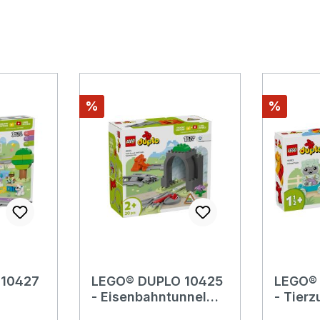
Rabatt
Rabatt
%
%
 10427
LEGO® DUPLO 10425
LEGO® 
- Eisenbahntunnel
- Tierz
senbahn
und Schienen –