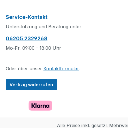
Vorschulkinder können
um einen Park, 
sich eine kreative Route
Strand, einen B
Service-Kontakt
für den „Push & Go“-
oder ein Einfami
Personenzug ausdenken
zu bauen, weckt 
Unterstützung und Beratung unter:
und unterwegs
Neugier von
06205 2329268
spannende Aufgaben
Kleinkindern und
lösen. Kinder können
ihnen kreative
Mo-Fr, 09:00 - 18:00 Uhr
den Zug mit Fracht
Bautechniken bei
beladen, den Motor
Lernspielzeug lä
laden oder die
Vorschulkinder 
Oder über unser
Kontaktformular
.
Personenwagen
Fingerfertigkeit 
waschen. Wenn der Zug
Kreativität entwi
Vertrag widerrufen
über einen der 5
wenn sie sich au
Aktionssteine fährt, wird
Bauen der Bahns
jede Aktivität durch
konzentrieren un
Lichter und Geräusche
Ziel für den Zug
untermalt. Außerdem
auswählen. 3
lässt dieses Set
Aktionssteine so
Alle Preise inkl. gesetzl. Mehrwe