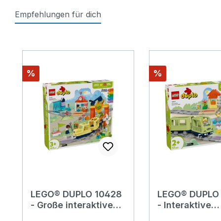
Empfehlungen für dich
Produktgalerie überspringen
Rabatt
Rabatt
%
%
LEGO® DUPLO 10428
LEGO® DUPLO
- Große interaktive
- Interaktive
Eisenbahn
Abenteuer-Ei