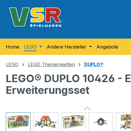
m Hauptinhalt springen
Zur Suche springen
Zur Hauptnavigation springen
Home
LEGO
Andere Hersteller
Angebote
LEGO
LEGO Themenwelten
DUPLO®
LEGO® DUPLO 10426 - E
Erweiterungsset
Bildergalerie überspringen