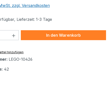
. MwSt. zzgl. Versandkosten
fügbar, Lieferzeit: 1-3 Tage
 Anzahl: Gib den gewünschten Wert ein 
In den Warenkorb
ttel hinzufügen
mer:
LEGO-10426
e:
42