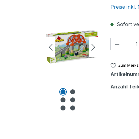
Preise inkl
Sofort ver
Produkt
Zum Merkze
Artikelnum
Anzahl Teil