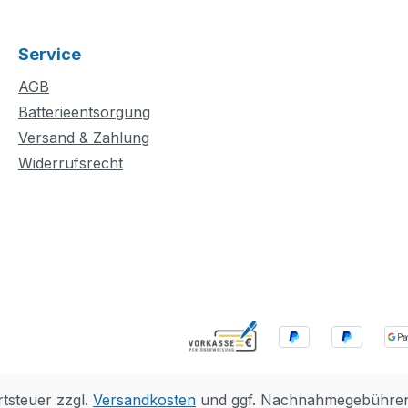
einen
und ganz spielerisch
ein Lam
ahnhof
lernen. Dieses kreative
–, die K
Service
lienhaus
Bauspielzeug beinhaltet
vielen 
die
ein Tunnelmodell und
Rollensp
AGB
eine 10-teilige
Kleinkin
Batterieentsorgung
 bringt
Bahnstrecke
man Pro
Versand & Zahlung
einschließlich Trichter
wenn sie
Widerrufsrecht
. Das
und Weiche, damit
Anweisu
sst
Kleinkinder die
Karten 
Geduld,
Fahrtrichtung des Zugs
Tiere z
und
wechseln können. Wenn
dann auf
ckeln,
die interaktiven Züge aus
passend
fs
den Sets 10427 und
setzen.
trecke
10428 über den
enthält 
d ein
Aktionsstein rollen, wird
zusätzli
der dunkle Tunnel
denen de
beleuchtet. Dieses
in kreat
rgen für
Lernspielzeug fördert die
Spielze
rtsteuer zzgl.
Versandkosten
und ggf. Nachnahmegebühren,