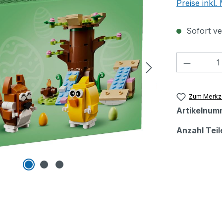
Preise inkl
Sofort ver
Produkt
Zum Merkze
Artikelnum
Anzahl Teil