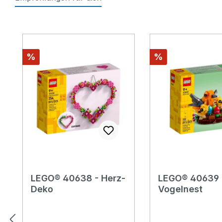
Produktgalerie überspringen
Rabatt
Rabatt
%
%
LEGO® 40638 - Herz-
LEGO® 40639 
Deko
Vogelnest