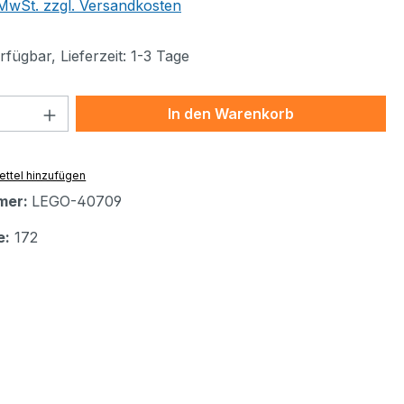
. MwSt. zzgl. Versandkosten
fügbar, Lieferzeit: 1-3 Tage
 Anzahl: Gib den gewünschten Wert ein 
In den Warenkorb
ttel hinzufügen
mer:
LEGO-40709
e:
172