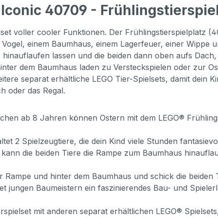
conic 40709 - Frühlingstierspie
lset voller cooler Funktionen. Der Frühlingstierspielplat
ogel, einem Baumhaus, einem Lagerfeuer, einer Wippe und
nauflaufen lassen und die beiden dann oben aufs Dach, a
inter dem Baumhaus laden zu Versteckspielen oder zur Ost
eitere separat erhältliche LEGO Tier-Spielsets, damit dei
ch oder das Regal.
hen ab 8 Jahren können Ostern mit dem LEGO® Frühlingstier
t 2 Spielzeugtiere, die dein Kind viele Stunden fantasievol
ind kann die beiden Tiere die Rampe zum Baumhaus hinaufla
 der Rampe und hinter dem Baumhaus und schick die beiden 
tet jungen Baumeistern ein faszinierendes Bau- und Spieler
spielset mit anderen separat erhältlichen LEGO® Spielsets