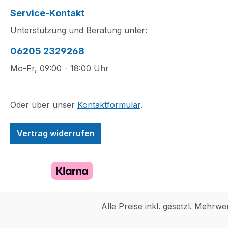
Bauanleitung und auf
bringen kann. Au
Service-Kontakt
der Verpackung liefern
Blumen im Nest 
Designideen. Die Deko
dem Zweig lassen
Unterstützung und Beratung unter:
bekundet echte
anders anordne
06205 2329268
Zuneigung und ist ein
Ostern und den
tolles Geschenk zu
Frühlingsanfang
Mo-Fr, 09:00 - 18:00 Uhr
unterschiedlichen
individuell zu fei
Anlässen. Eine
Läute den Frühlin
Hommage an die Liebe:
Baue ein LEGO®
Oder über unser
Kontaktformular
.
Ältere Kinder, die sich
Vogelnest (4063
für schöne Einrichtung
eine sinnvolle Fr
Vertrag widerrufen
begeistern, können eine
oder Osterdeko f
LEGO® Herz-Deko
Tisch oder ein R
(40638) bauen und
erschaffen. Das S
einem geliebten
ein kreatives Ge
Mitmenschen schenken.
für ältere Kinder
Das Herz kann an einer
Familien, die Tie
Alle Preise inkl. gesetzl. Mehrwe
Wand, Tür oder einem
die Natur lieben Vielseitig
Fenster aufgehängt
gestaltbar: Eier,