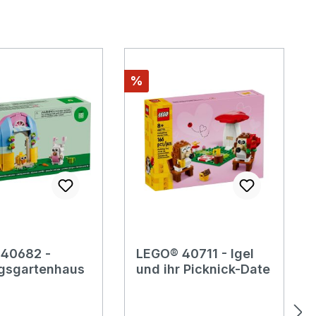
Rabatt
%
40682 -
LEGO® 40711 - Igel
ngsgartenhaus
und ihr Picknick-Date