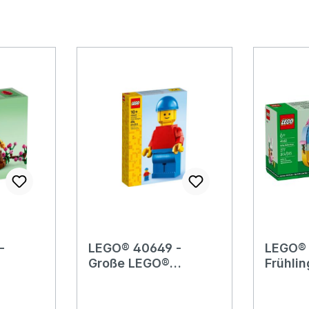
-
LEGO® 40649 -
LEGO® 
Große LEGO®
Frühli
Minifigur