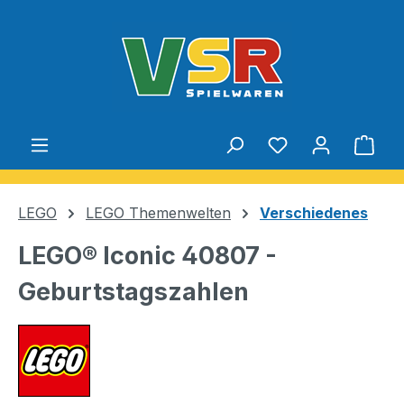
Zum Hauptinhalt springen
Du hast 0 Produ
Ware
LEGO
LEGO Themenwelten
Verschiedenes
LEGO® Iconic 40807 -
Geburtstagszahlen