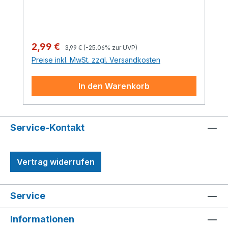
der Geburtstagsparty sorgen.
Regulärer Preis:
Verkaufspreis:
2,99 €
3,99 €
(-25.06% zur UVP)
Preise inkl. MwSt. zzgl. Versandkosten
In den Warenkorb
Service-Kontakt
Vertrag widerrufen
Service
Informationen