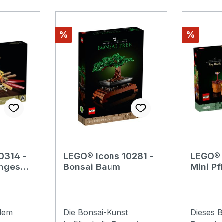
Rabatt
Rabatt
%
%
0314 -
LEGO® Icons 10281 -
LEGO® 
ngeste
Bonsai Baum
Mini P
 dem
Die Bonsai-Kunst
Dieses B