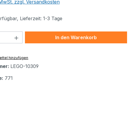
. MwSt. zzgl. Versandkosten
fügbar, Lieferzeit: 1-3 Tage
 Anzahl: Gib den gewünschten Wert ein 
In den Warenkorb
ttel hinzufügen
mer:
LEGO-10309
e:
771