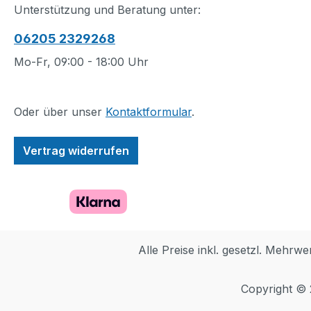
LEGO Teilen, die 8
immer gefallen.
Unterstützung und Beratung unter:
Wildblumenarten mit
Gemeinschaftspr
06205 2329268
verstellbaren Stängeln
Das baubare Mode
darstellen. Aufstrebende
in zwei Segment
Mo-Fr, 09:00 - 18:00 Uhr
Floristinnen und
unterteilt, damit 
Blumenliebhaber können
Personen gleichz
sich viele Stunden damit
dem Gesteck arb
Oder über unser
Kontaktformular
.
beschäftigen, die Blüten
können. Was für
zu bauen und zu
tolle Gelegenheit,
Vertrag widerrufen
identifizieren, denen
einem Freund od
echte Kornblumen,
lieben Verwandt
Lavendel, Wald-
verbringen. Pflanzen aus
Scheinmohn,
Pflanzen Dieses
Wiesenkerbel,
zum Zusammen
Lederfarne, Gerbera-
gehört zur
Alle Preise inkl. gesetzl. Mehrwe
Gänseblümchen,
bahnbrechende
Rittersporn und Lupinen
Botanik Kollektio
Copyright ©
als Vorlage dienten. Die
Erwachsene und 
fertigen LEGO Blumen
einige Elemente 