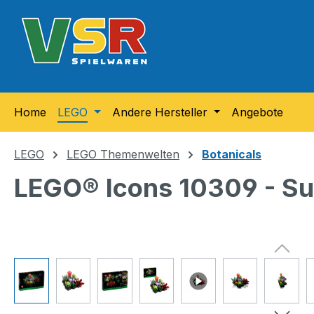
m Hauptinhalt springen
Zur Suche springen
Zur Hauptnavigation springen
Home
LEGO
Andere Hersteller
Angebote
LEGO
LEGO Themenwelten
Botanicals
LEGO® Icons 10309 - Su
Bildergalerie überspringen