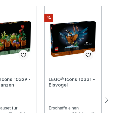
Rabatt
%
Icons 10329 -
LEGO® Icons 10331 -
flanzen
Eisvogel
auset für
Erschaffe einen