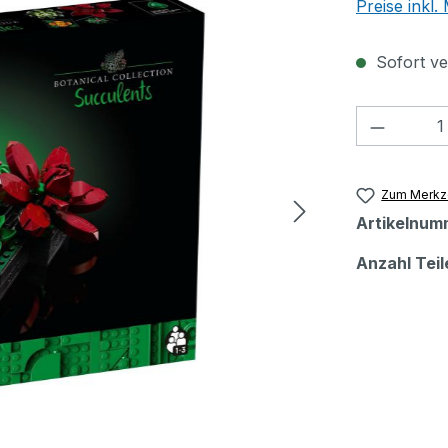
Preise inkl
Sofort ver
Produkt
Zum Merkze
Artikelnum
Anzahl Teil