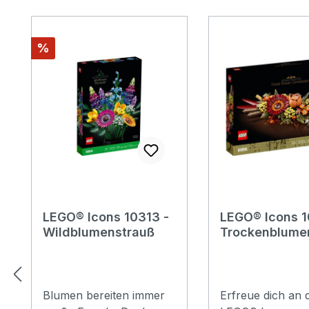
Produktgalerie überspringen
Rabatt
%
LEGO® Icons 10313 -
LEGO® Icons 1
Wildblumenstrauß
Trockenblume
ck
Blumen bereiten immer
Erfreue dich an