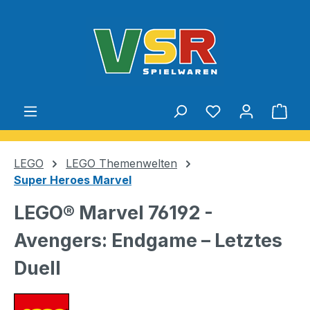
Zum Hauptinhalt springen
Du hast 0 Produ
Ware
LEGO
LEGO Themenwelten
Super Heroes Marvel
LEGO® Marvel 76192 -
Avengers: Endgame – Letztes
Duell