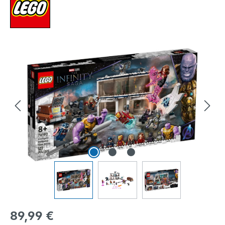
Bildergalerie überspringen
Regulärer Preis:
89,99 €