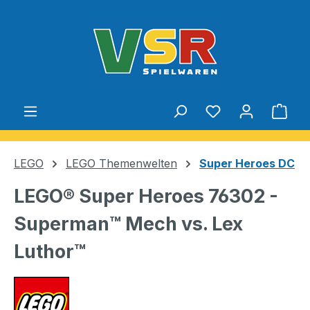
Zum Hauptinhalt springen
Du hast 0 Produ
Ware
LEGO
LEGO Themenwelten
Super Heroes DC
LEGO® Super Heroes 76302 -
Superman™ Mech vs. Lex
Luthor™