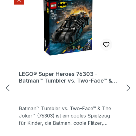
LEGO® Super Heroes 76303 -
Batman™ Tumbler vs. Two-Face™ &
The Joker™
Batman™ Tumbler vs. Two-Face™ & The
Joker™ (76303) ist ein cooles Spielzeug
für Kinder, die Batman, coole Flitzer,
kreative LEGO® Modelle und