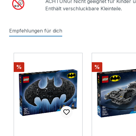
ACHTUNG! Nicht geeignet für Kinder u
Enthält verschluckbare Kleinteile.
Empfehlungen für dich
Produktgalerie überspringen
Rabatt
Rabatt
%
%