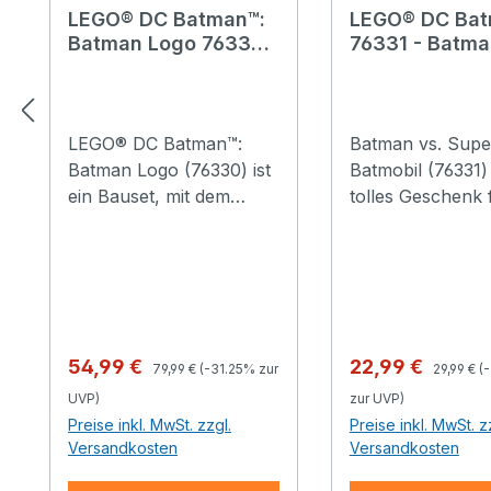
LEGO® DC Batman™:
LEGO® DC Ba
Batman Logo 76330 -
76331 - Batma
Batman™ Logo
Superman: Bat
LEGO® DC Batman™:
Batman vs. Sup
Batman Logo (76330) ist
Batmobil (76331) 
ein Bauset, mit dem
tolles Geschenk 
Kinder ab 12 Jahren das
ab 9 Jahren. Kin
ultimative Bat-Signal
können Batman a
aussenden können. Zur
Superhelden-Ab
Feier des 20-jährigen
begleiten. Diese
Jubiläums von LEGO DC
zur Feier des 20-
Batman, stellt diese
Jubiläums von 
Regulärer Preis:
Regulärer
Verkaufspreis:
Verkaufspreis:
54,99 €
22,99 €
79,99 €
(-31.25% zur
29,99 €
(
Zimmerdeko zum
DC Batman beinh
UVP)
zur UVP)
Sammeln das legendäre
den legendären F
Preise inkl. MwSt. zzgl.
Preise inkl. MwSt. z
Signal mit 2 Minifiguren
sowie die Minifig
Versandkosten
Versandkosten
und jeder Menge
Batman in ihrer 
Zubehör dar. Stell das
und mit Stoffum