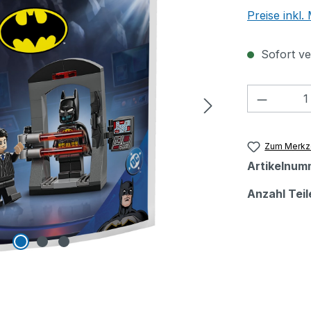
Preise inkl
Sofort ver
Produkt
Zum Merkze
Artikelnum
Anzahl Teil