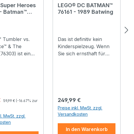
Super Heroes
LEGO® DC BATMAN™
- Batman™
76161 - 1989 Batwing
r vs. Two-
& The Joker™
 Tumbler vs.
Das ist definitiv kein
e™ & The
Kinderspielzeug. Wenn
76303) ist ein
Sie sich ernsthaft für
pielzeug für
BATMAN™, Comic-
die Batman,
Superhelden oder coole
itzer, kreative
Modellbauprojekte
odelle und
interessieren, liegen Sie
ldenabenteuer
mit dem LEGO® DC
Dieses
BATMAN™ 1989 Batwing
Regulärer Preis:
spreis:
Regulärer Preis:
€
249,99 €
59,99 €
(-16.67% zur
tige LEGO Set
goldrichtig! Batwing-
Preise inkl. MwSt. zzgl.
et den
Modellbauprojekt Bilden
Versandkosten
l. MwSt. zzgl.
ren Tumbler aus
Sie BATMANs™
osten
sischen Filmreihe
legendäres Flugzeug,
In den Warenkorb
k Knight, um
den Batwing, als