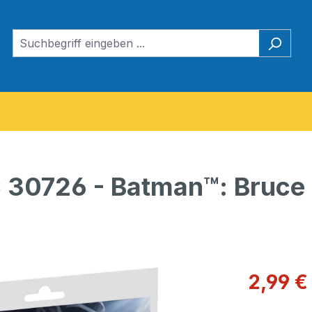
 30726 - Batman™: Bruce
Verkaufspre
2,99 €