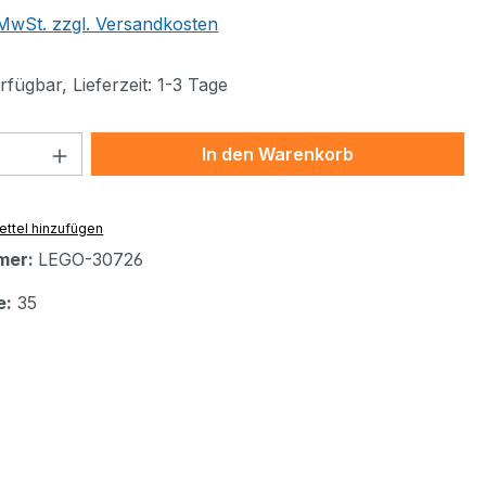
. MwSt. zzgl. Versandkosten
fügbar, Lieferzeit: 1-3 Tage
 Anzahl: Gib den gewünschten Wert ein 
In den Warenkorb
ttel hinzufügen
mer:
LEGO-30726
e:
35