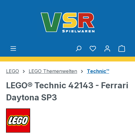
Zum Hauptinhalt springen
Du hast 0 Produ
Ware
LEGO
LEGO Themenwelten
Technic™
LEGO® Technic 42143 - Ferrari
Daytona SP3