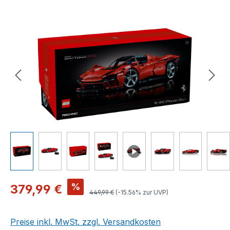
Bildergalerie überspringen
Verkaufspreis:
%
379,99 €
Regulärer Preis:
449,99 €
(-15.56% zur UVP)
Preise inkl. MwSt. zzgl. Versandkosten