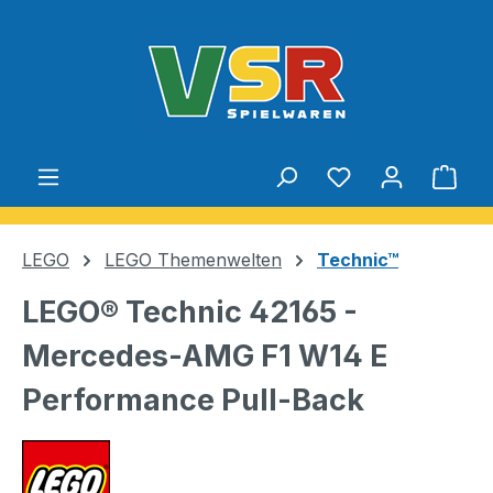
Zum Hauptinhalt springen
Du hast 0 Produ
Ware
LEGO
LEGO Themenwelten
Technic™
LEGO® Technic 42165 -
Mercedes-AMG F1 W14 E
Performance Pull-Back