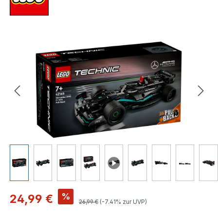
Bildergalerie überspringen
Verkaufspreis:
%
24,99 €
Regulärer Preis:
26,99 €
(-7.41% zur UVP)