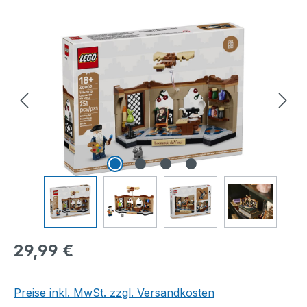
Bildergalerie überspringen
Regulärer Preis:
29,99 €
Preise inkl. MwSt. zzgl. Versandkosten