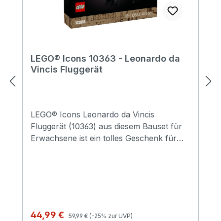
LEGO® Icons 10363 - Leonardo da
Vincis Fluggerät
LEGO® Icons Leonardo da Vincis
Fluggerät (10363) aus diesem Bauset für
Erwachsene ist ein tolles Geschenk für
alle Geschichtsbegeisterten und lässt dich
Innovationen aus den frühesten Anfängen
der Luftfahrt entdecken. Erschaffe ein
detailgetreues Modell von da Vincis
visionärem Schwingenflügler mit offener
Flugzeugzelle und stoffbespannten
Regulärer Preis:
Verkaufspreis:
44,99 €
59,99 €
(-25% zur UVP)