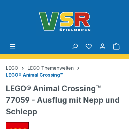
Zum Hauptinhalt springen
Du hast 0 Produ
Ware
LEGO
LEGO Themenwelten
LEGO® Animal Crossing™
LEGO® Animal Crossing™
77059 - Ausflug mit Nepp und
Schlepp