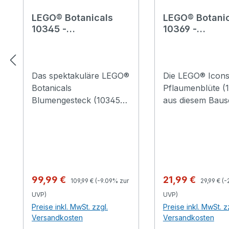
LEGO® Botanicals
LEGO® Botanic
10345 -
10369 -
Blumengesteck
Pflaumenblüte
Das spektakuläre LEGO®
Die LEGO® Icon
Botanicals
Pflaumenblüte (
Blumengesteck (10345)
aus diesem Bause
aus diesem Bauset für
Erwachsene lässt
Erwachsene lässt dich
wunderbar absch
kreativ werden und ist
Die Pflaumenblüte
ein tolles Geschenk für
beliebtes Motiv i
blumenbegeisterte
traditionellen
Frauen und Männer.
chinesischen
Regulärer Preis:
Regulärer
Verkaufspreis:
Verkaufspreis:
99,99 €
21,99 €
109,99 €
(-9.09% zur
29,99 €
(-
Beim Bauen dieser
Tuschegemälden
UVP)
UVP)
niemals welkenden
eine Pflanze au
Preise inkl. MwSt. zzgl.
Preise inkl. MwSt. z
Blumen-Deko fürs
klassischen Quar
Versandkosten
Versandkosten
Wohnzimmer oder Büro
Vier Edlen. Freu 