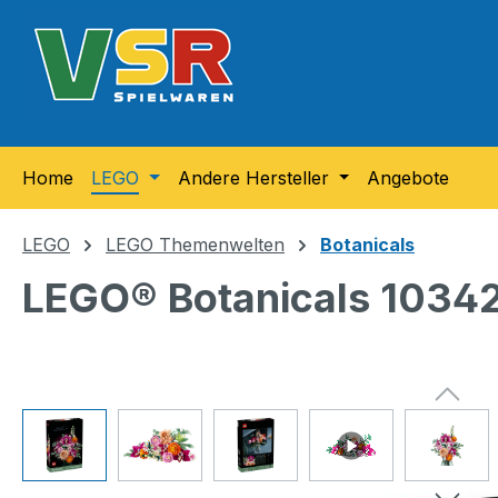
m Hauptinhalt springen
Zur Suche springen
Zur Hauptnavigation springen
Home
LEGO
Andere Hersteller
Angebote
LEGO
LEGO Themenwelten
Botanicals
LEGO® Botanicals 10342
Bildergalerie überspringen