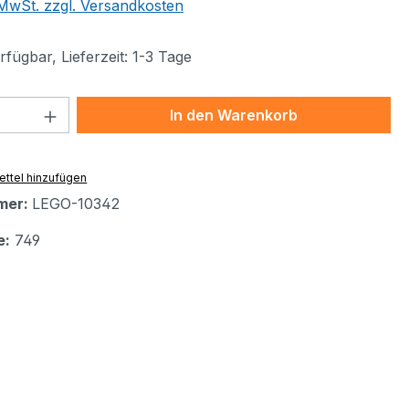
. MwSt. zzgl. Versandkosten
fügbar, Lieferzeit: 1-3 Tage
 Anzahl: Gib den gewünschten Wert ein 
In den Warenkorb
ttel hinzufügen
mer:
LEGO-10342
e:
749