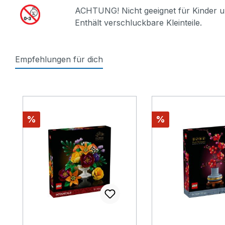
ACHTUNG! Nicht geeignet für Kinder u
Enthält verschluckbare Kleinteile.
Empfehlungen für dich
Produktgalerie überspringen
Rabatt
Rabatt
%
%