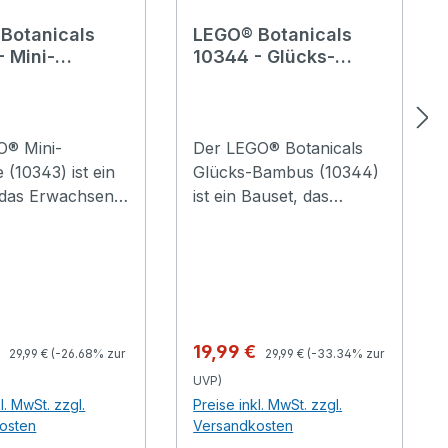
Botanicals
LEGO® Botanicals
- Mini-
10344 - Glücks-
ee
Bambus
O® Mini-
Der LEGO® Botanicals
 (10343) ist ein
Glücks-Bambus (10344)
 das Erwachsene
ist ein Bauset, das
rs kreativ
Erwachsene besonders
ässt. Diese
kreativ werden lässt.
ve Orchidee ist
Naturfreunde können
es Präsent für
eine Pflanzendeko
 Männer und
erschaffen, die Ruhe
ans und ein
ausstrahlt und Glück
Regulärer Preis:
Regulärer Preis:
spreis:
Verkaufspreis:
€
19,99 €
29,99 €
(-26.68% zur
29,99 €
(-33.34% zur
ter
verheißt. Dieses ebenso
UVP)
chmuck, der nie
dekorative wie
l. MwSt. zzgl.
Preise inkl. MwSt. zzgl.
n werden muss.
detailgetreue Modell
osten
Versandkosten
lichkeitsgetreue
spiegelt die Ruhe der