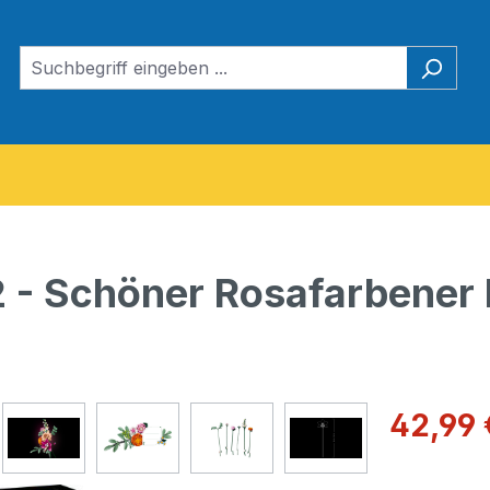
 - Schöner Rosafarbener
Verkaufspre
42,99 