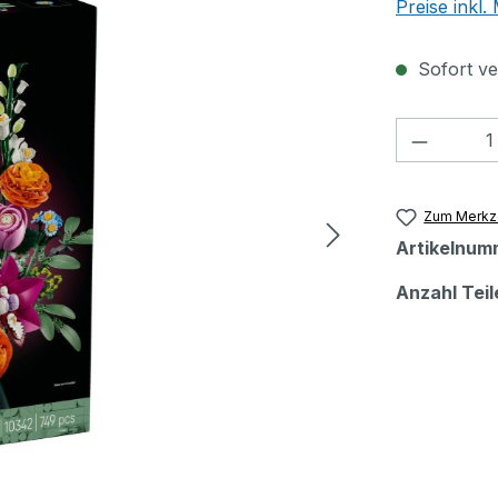
Preise inkl
Sofort ver
Produkt
Zum Merkze
Artikelnum
Anzahl Teil