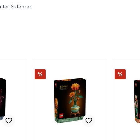
nter 3 Jahren.
Rabatt
Rabatt
%
%