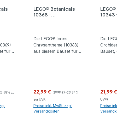
als
LEGO® Botanicals
LEGO® 
10368 -
10343 
Chrysantheme
Orchid
s
Die LEGO® Icons
Die LEG
10369)
Chrysantheme (10368)
Orchidee
t für
aus diesem Bauset für
Bauset,
 dich
Erwachsene lässt dich
besonde
alten.
wunderbar abschalten.
werden l
 ist ein
Die Chrysantheme ist ein
dekorati
n
beliebtes Motiv in
ein toll
traditionellen
Frauen,
chinesischen
Blumenf
 Preis:
Regulärer Preis:
Verkaufspreis:
Verkauf
22,99 €
21,99 
26.68% zur
29,99 €
(-23.34%
 und
Kunstwerken und
imposan
zur UVP)
UVP)
s dem
symbolisiert im
Blumens
zgl.
Preise inkl. MwSt. zzgl.
Preise ink
tett der
klassischen Quartett der
gegosse
Versandkosten
Versandk
dich auf
Vier Edlen den Herbst.
Die wirk