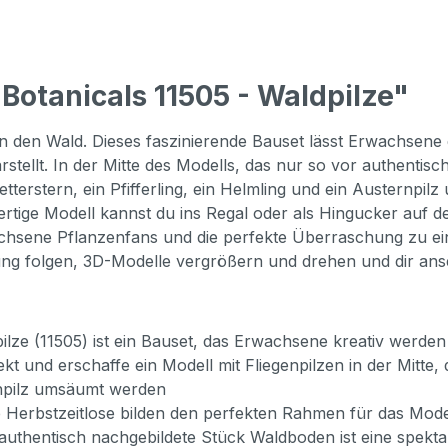
otanicals 11505 - Waldpilze"
in den Wald. Dieses faszinierende Bauset lässt Erwachsene
rstellt. In der Mitte des Modells, das nur so vor authentis
tterstern, ein Pfifferling, ein Helmling und ein Austernpilz
tige Modell kannst du ins Regal oder als Hingucker auf de
chsene Pflanzenfans und die perfekte Überraschung zu ei
ung folgen, 3D-Modelle vergrößern und drehen und dir anse
 (11505) ist ein Bauset, das Erwachsene kreativ werden 
t und erschaffe ein Modell mit Fliegenpilzen in der Mitte,
rnpilz umsäumt werden
erbstzeitlose bilden den perfekten Rahmen für das Model
hentisch nachgebildete Stück Waldboden ist eine spekt