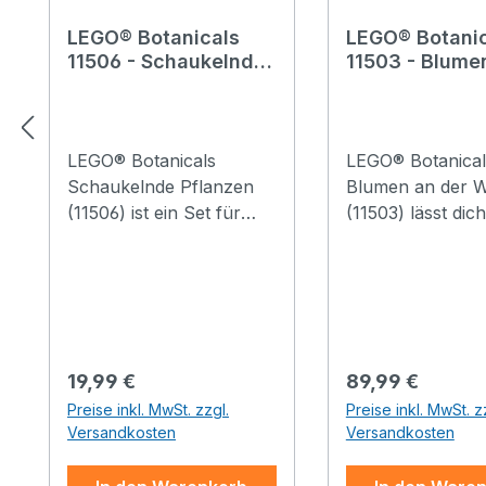
LEGO® Botanicals
LEGO® Botanic
11506 - Schaukelnde
11503 - Blume
Pflanzen
der Wand
LEGO® Botanicals
LEGO® Botanical
Schaukelnde Pflanzen
Blumen an der 
(11506) ist ein Set für
(11503) lässt dic
Naturfans ab 9 Jahren,
Herzenslust „gär
das Kinder eine lustige
und eine wunde
bunte Zimmerdeko
Blumenwand mit
bauen und ausstellen
Bauset für Erwa
lässt. Diese beiden
gestalten. Jetzt i
fröhlichen LEGO
grüner Daumen g
Regulärer Preis:
Regulärer Preis:
19,99 €
89,99 €
Pflanzen verbreiten
um das Rankgitte
Preise inkl. MwSt. zzgl.
Preise inkl. MwSt. z
Freude und Heiterkeit –
bunten LEGO® 
Versandkosten
Versandkosten
eine Stauden-
zu bauen. Das S
Mittagsblume
beinhaltet 2 gro