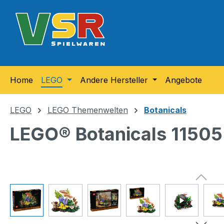
m Hauptinhalt springen
Zur Suche springen
Zur Hauptnavigation springen
Home
LEGO
Andere Hersteller
Angebote
LEGO
LEGO Themenwelten
Botanicals
LEGO® Botanicals 11505 
Bildergalerie überspringen