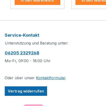
In den Warenkorb
In den Ware
(Delosperma) mit
Kamelien, 3 klei
violetten Knospen
Kamelien, 2 Klem
namens Lumi und eine
Hahnenfüße, 2 r
Echeveria mit langem
Rosen, 1 Hortens
Stiel und
Kornblumen, 2
Korallenknospen
Mimosenzweige,
Service-Kontakt
namens Ellie. Die Töpfe
Wachsblumenzw
haben fröhliche Smiley-
und 2 große Blätt
Unterstützung und Beratung unter:
Gesichter und gewölbte
du nach Herzens
06205 2329268
Böden, damit sie
kombinieren kan
schaukeln, wenn man
fertige Set wird 
Mo-Fr, 09:00 - 18:00 Uhr
sie anstupst. Der
spektakulären
blassgrüne Blumentopf
Blumendeko für 
schaukelt vor und
Wand, die man i
Oder über unser
Kontaktformular
.
zurück, und der
oder Querformat
zartrosafarbene
aufhängen kann
Vertrag widerrufen
Blumentopf schaukelt
kann auch mehr
nach links und rechts.
separat erhältlic
Die LEGO Pflanzen
Rankgitter zu ei