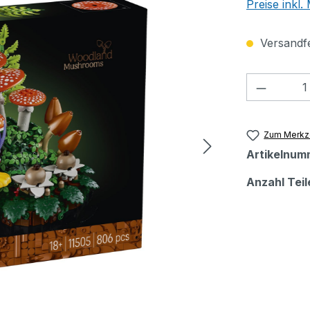
Preise inkl
Versandfer
Produkt
Zum Merkze
Artikelnum
Anzahl Teil