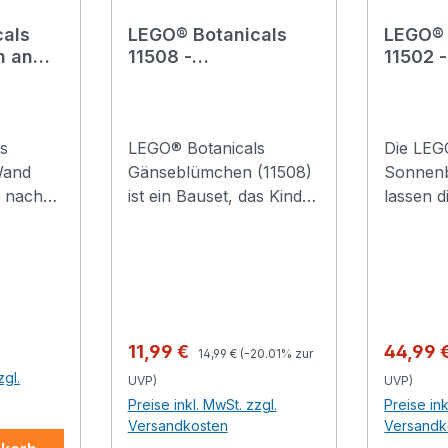
als
LEGO® Botanicals
LEGO® 
n an
11508 -
11502 -
Gänseblümchen
Sonne
s
LEGO® Botanicals
Die LEG
Wand
Gänseblümchen (11508)
Sonnenb
h nach
ist ein Bauset, das Kinder
lassen d
tnern“
ab 9 Jahren besonders
Kreativi
rschöne
fantasievoll spielen lässt.
Dieses 
 diesem
Kindern macht es große
Erwachs
chsene
Freude, 3 große
untersch
st deiner
Gänseblümchen, 2
geöffne
efragt,
Stängel mit kleinen
Sonnenb
Regulärer Preis:
Verkaufspreis:
Verkauf
11,99 €
44,99 
14,99 €
(-20.01% zur
r für die
Gänseblümchen, 3
dich dar
zgl.
UVP)
UVP)
Blumen
Lavendel und grüne
Sonnen
Preise inkl. MwSt. zzgl.
Preise ink
et
Stängel zu bauen und zu
Sonnenb
Versandkosten
Versandk
ße
einem süßen Strauß
gerade 