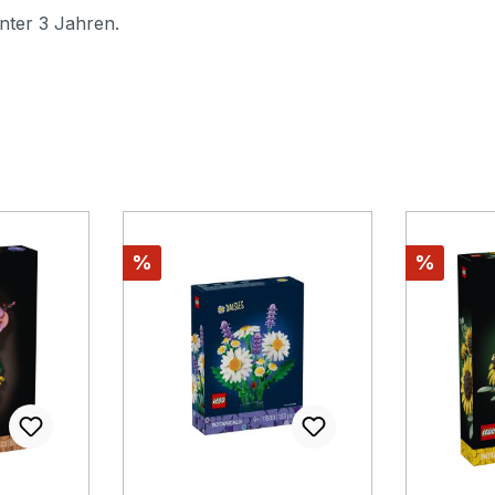
nter 3 Jahren.
Rabatt
Rabatt
%
%