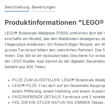
Beschreibung
Bewertungen
Produktinformationen "LEGO® B
LEGO® Botanicals Waldpilze (11505) entführen dich tief 
erschaffe ein Modell, das den Waldboden detailgetreu da
Fliegenpilze entdecken. Ein Rübenfüßiger Risspilz, ein We
grünes Farnkraut bilden den natürlichen Rahmen. Das fer
holen. Das Set ist ein bezauberndes Geschenk für erwa
der LEGO Builder App kannst du der digitalen Bauanleit
besteht aus 806 Teilen.
PILZE ZUM AUSSTELLEN: LEGO® Botanicals Waldpilze
LEGO® PILZE: Freu dich auf ein fesselndes Bauprojek
einem Pfifferling, einem Helmling und einem Auste
FASZINIERENDE DETAILS: Farnkraut und 2 violette H
HOL DIR EIN STÜCK NATUR INS ZIMMER: Dieses aut