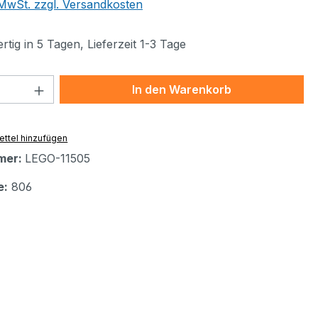
. MwSt. zzgl. Versandkosten
tig in 5 Tagen, Lieferzeit 1-3 Tage
 Anzahl: Gib den gewünschten Wert ein 
In den Warenkorb
ttel hinzufügen
mer:
LEGO-11505
e:
806