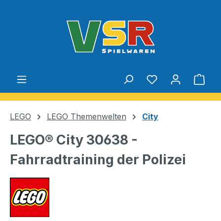
Zum Hauptinhalt springen
Du hast 0 Produ
Ware
LEGO
LEGO Themenwelten
City
LEGO® City 30638 -
Fahrradtraining der Polizei