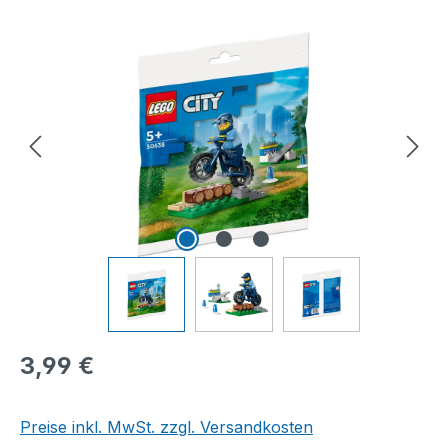
Bildergalerie überspringen
Regulärer Preis:
3,99 €
Preise inkl. MwSt. zzgl. Versandkosten