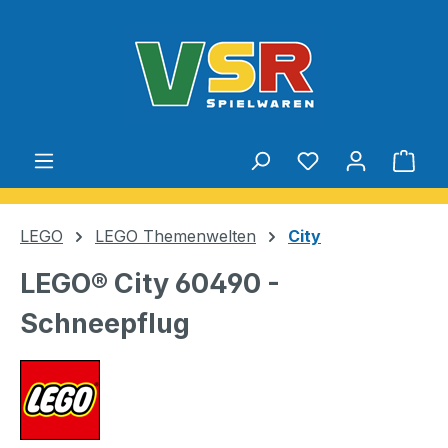
Zum Hauptinhalt springen
Du hast 0 Produ
Ware
LEGO
LEGO Themenwelten
City
LEGO® City 60490 -
Schneepflug