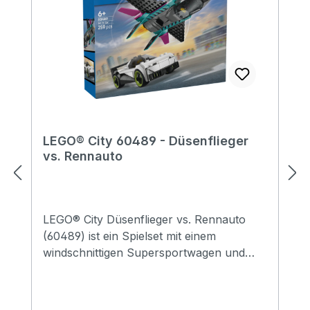
LEGO® City 60489 - Düsenflieger
vs. Rennauto
LEGO® City Düsenflieger vs. Rennauto
(60489) ist ein Spielset mit einem
windschnittigen Supersportwagen und
einem Überschalljet für fantasievolle
Rennen. Der Spielzeugjet hat rückwärts
gepfeilte Flügel und zwei senkrechte