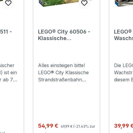
511 -
LEGO® City 60506 -
LEGO® 
Klassische
Wasch
Strandstraßenbahn
sischer
Alles einsteigen bitte!
Die LEG
 ist ein
LEGO® City Klassische
Wachstr
r ab 7
Strandstraßenbahn
diesem 
tolle
(60506) ist ein
Autowa
ür
faszinierendes Bauset
Kindersp
ie
und ein tolles Geschenk
Spielze
für Kinder ab 7 Jahren,
hat viel
en
die
Funktion
Spielzeugeisenbahnen
ab 6 Ja
Regulärer Preis:
Verkaufspreis:
Verkauf
54,99 €
39,99 
69,99 €
(-21.43% zur
lieben. Die traditionelle
interakt