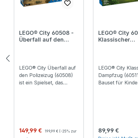
LEGO® City 60508 -
LEGO® City 60
Überfall auf den
Klassischer
Polizeizug
Dampfzug
LEGO® City Überfall auf
LEGO® City Klas
den Polizeizug (60508)
Dampfzug (60511)
ist ein Spielset, das
Bauset für Kinde
Kindern ab 7 Jahren
Jahren und eine 
stundenlang jede Menge
Überraschung f
Actionspaß bietet. Dieses
Eisenbahnfans, d
Set mit Powered Up-
Abenteuer mit
Elektrozug beinhaltet
klassischen Züg
eine funktionierende Lok
lieben. Dieses
Regulärer Preis:
Verkaufspreis:
Regulärer Preis:
149,99 €
89,99 €
199,99 €
(-25% zur
und 3 Flachwagen mit
zauberhafte