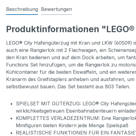
Beschreibung
Bewertungen
Produktinformationen "LEGO® 
LEGO® City Hafengüterzug mit Kran und LKW (60509) ist
auch eine Rangierlok mit 2 Flachwagen, ein Schienensegme
den Kran bedienen und auf dem Dock arbeiten, um fanta
Functions Set hinzufügen, um die Rangierlok zu motorisi
Kühlcontainer für die beiden Eiswaffeln, und ein weiter
Kranarm des Greifstaplers anheben und ausfahren, um d
selbstbewusst bauen. Das Set besteht aus 803 Teilen.
SPIELSET MIT GÜTERZUG: LEGO® City Hafengüterzug m
wirklichkeitsgetreuen Eisenbahnabenteuern einlade
KOMPLETTES VERLADEZENTRUM: Eine Rangierlok, 2 Fl
Minifiguren bieten Kindern jede Menge Spielspaß
REALISTISCHE FUNKTIONEN FÜR EIN FANTASIEVOLL