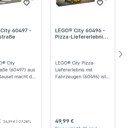
City 60497 -
LEGO® City 60496 -
straße
Pizza-Liefererlebnis
mit Fahrzeugen
O® City
LEGO® City Pizza-
aße (60497) aus
Liefererlebnis mit
Bauset macht das
Fahrzeugen (60496) ist
schen zum
ein tolles Geschenk für
iel. Diese
Kinder ab 6 Jahren. Das
ugwaschstraße
Pizzeria-Spielset bietet
e faszinierende
viele Stunden Spielspaß.
en, die Kinder
In der Spielzeugpizzeria
hren zu
gibt es eine
Regulärer Preis:
spreis:
Regulärer Preis:
€
49,99 €
54,99 €
(-27.28%
iven
Zubereitungstheke und