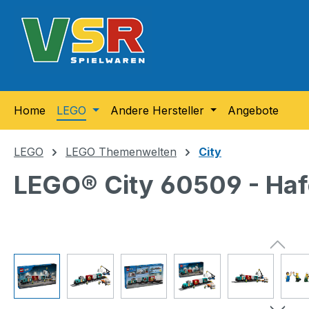
m Hauptinhalt springen
Zur Suche springen
Zur Hauptnavigation springen
Home
LEGO
Andere Hersteller
Angebote
LEGO
LEGO Themenwelten
City
LEGO® City 60509 - Haf
Bildergalerie überspringen