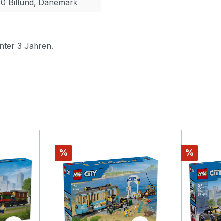
90 Billund, Dänemark
nter 3 Jahren.
Rabatt
Rabatt
%
%