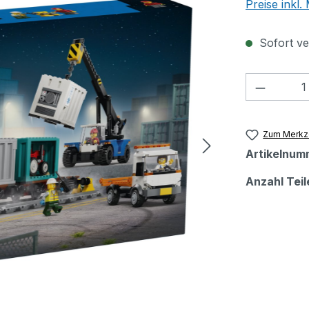
Preise inkl
Sofort ver
Produkt
Zum Merkze
Artikelnum
Anzahl Teil