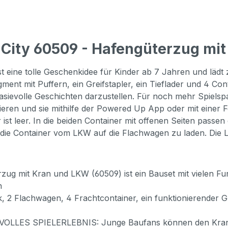
City 60509 - Hafengüterzug mi
 eine tolle Geschenkidee für Kinder ab 7 Jahren und lädt 
nt mit Puffern, ein Greifstapler, ein Tieflader und 4 Cont
sievolle Geschichten darzustellen. Für noch mehr Spiels
eren und sie mithilfe der Powered Up App oder mit einer Fe
er ist leer. In die beiden Container mit offenen Seiten pas
ie Container vom LKW auf die Flachwagen zu laden. Die L
it Kran und LKW (60509) ist ein Bauset mit vielen Funkt
n
achwagen, 4 Frachtcontainer, ein funktionierender Grei
ES SPIELERLEBNIS: Junge Baufans können den Kranarm