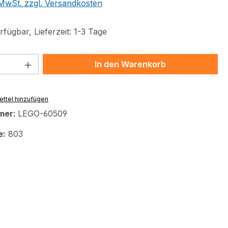
. MwSt. zzgl. Versandkosten
fügbar, Lieferzeit: 1-3 Tage
 Anzahl: Gib den gewünschten Wert ein 
In den Warenkorb
ttel hinzufügen
mer:
LEGO-60509
e:
803