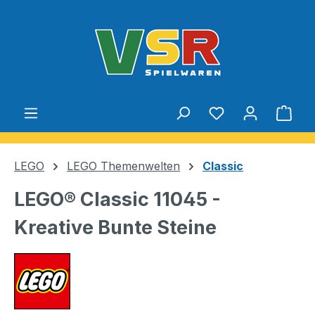
Zum Hauptinhalt springen
Du hast 0 Produ
Ware
LEGO
LEGO Themenwelten
Classic
LEGO® Classic 11045 -
Kreative Bunte Steine