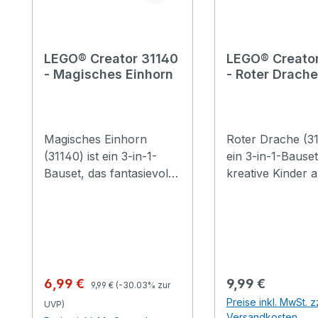
LEGO® Creator 31140
LEGO® Creator
- Magisches Einhorn
- Roter Drache
Magisches Einhorn
Roter Drache (31
(31140) ist ein 3-in-1-
ein 3-in-1-Bauset
Bauset, das fantasievolle
kreative Kinder a
Kinder faszinierende
Jahren in ein ma
Abenteuer in einer
Land reisen und
Fabelwelt darstellen
spannende Gesc
lässt. Das Set beinhaltet
darstellen lässt. 
ein Einhorn mit
freundliche
goldenem Horn,
Spielzeugdrache
Regulärer Preis:
Verkaufspreis:
Regulärer Preis:
6,99 €
9,99 €
9,99 €
(-30.03% zur
farbenfrohem Schweif
große Augen un
Preise inkl. MwSt. z
UVP)
und beweglichen Beinen
Arme, Hände, Fl
Versandkosten