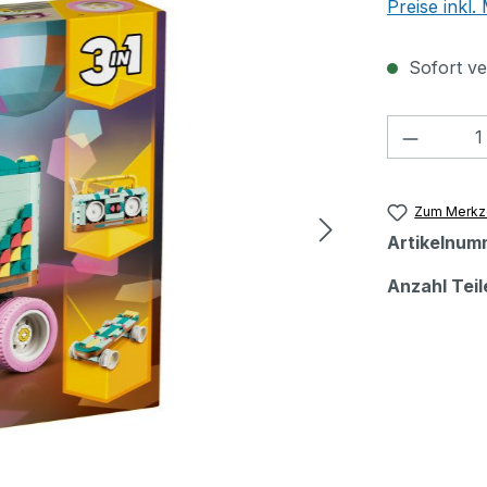
Preise inkl
Sofort ver
Produkt
Zum Merkze
Artikelnum
Anzahl Teil