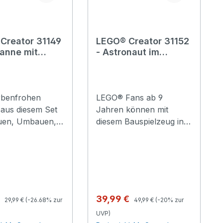
Creator 31149
LEGO® Creator 31152
kanne mit
- Astronaut im
n
Weltraum
arbenfrohen
LEGO® Fans ab 9
 aus diesem Set
Jahren können mit
uen, Umbauen,
diesem Bauspielzeug ins
und Ausstellen
Weltall fliegen und neue
 Natur
Planeten erkunden. Der
funden. Die
LEGO Creator Astronaut
reator
im Weltraum (31152)
ne mit Blumen
trägt einen
beinhaltet eine
abnehmbaren
Regulärer Preis:
Regulärer Preis:
spreis:
Verkaufspreis:
€
39,99 €
29,99 €
(-26.68% zur
49,99 €
(-20% zur
ießkanne aus
Raketenrucksack und
UVP)
inen mit Griff
einen Helm mit goldenem