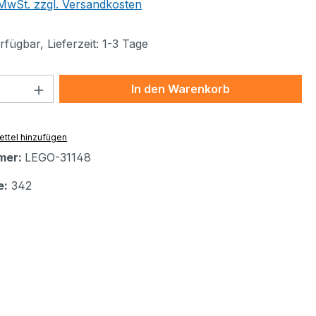
. MwSt. zzgl. Versandkosten
fügbar, Lieferzeit: 1-3 Tage
 Anzahl: Gib den gewünschten Wert ein 
In den Warenkorb
ttel hinzufügen
mer:
LEGO-31148
e:
342