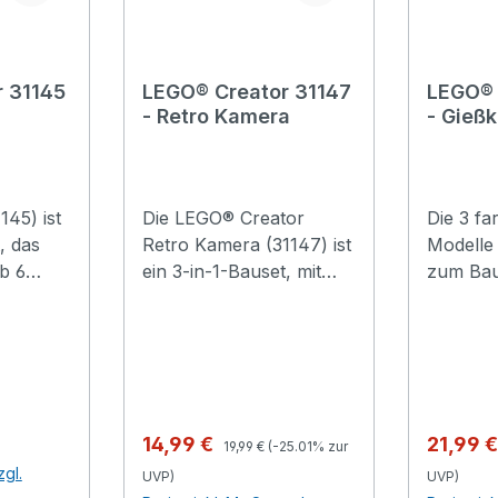
 31145
LEGO® Creator 31147
LEGO® 
- Retro Kamera
- Gieß
Blume
145) ist
Die LEGO® Creator
Die 3 f
, das
Retro Kamera (31147) ist
Modelle
b 6
ein 3-in-1-Bauset, mit
zum Ba
gisches
dem Jungen und
Spielen 
Mädchen ab 8 Jahren
sind der
hichten
besonders fantasievoll
nachemp
Der
spielen werden. Diese
LEGO® C
tolle Kamera hat ein
Gießkan
 hat
bewegliches Objektiv,
(31149) 
Regulärer Preis:
Verkaufspreis:
Verkauf
14,99 €
21,99 
19,99 €
(-25.01% zur
d kann
Bedienknöpfe an der
gelbe G
zgl.
UVP)
UVP)
ügel,
Oberseite, eine
LEGO Ste