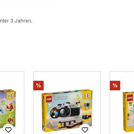
nter 3 Jahren.
Rabatt
Rabatt
%
%