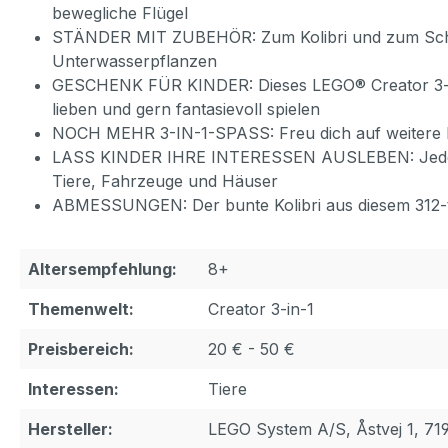
bewegliche Flügel
STÄNDER MIT ZUBEHÖR: Zum Kolibri und zum Schmett
Unterwasserpflanzen
GESCHENK FÜR KINDER: Dieses LEGO® Creator 3-in-
lieben und gern fantasievoll spielen
NOCH MEHR 3-IN-1-SPASS: Freu dich auf weitere Ba
LASS KINDER IHRE INTERESSEN AUSLEBEN: Jedes 3-i
Tiere, Fahrzeuge und Häuser
ABMESSUNGEN: Der bunte Kolibri aus diesem 312-tei
Altersempfehlung:
8+
Themenwelt:
Creator 3-in-1
Preisbereich:
20 € - 50 €
Interessen:
Tiere
Hersteller:
LEGO System A/S, Åstvej 1, 71