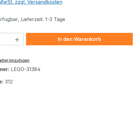
. MwSt. zzgl. Versandkosten
fügbar, Lieferzeit: 1-3 Tage
 Anzahl: Gib den gewünschten Wert ein 
In den Warenkorb
ttel hinzufügen
mer:
LEGO-31384
e:
312