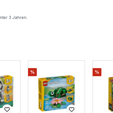
nter 3 Jahren.
Rabatt
Rabatt
%
%