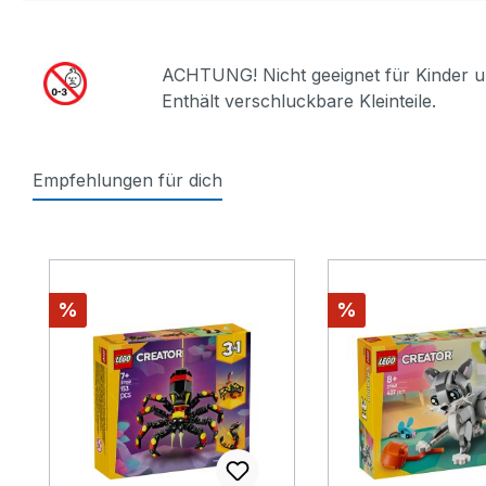
ACHTUNG! Nicht geeignet für Kinder u
Enthält verschluckbare Kleinteile.
Empfehlungen für dich
Produktgalerie überspringen
Rabatt
Rabatt
%
%