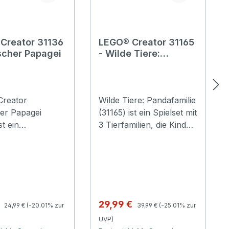
Creator 31136
LEGO® Creator 31165
ischer Papagei
- Wilde Tiere:
Pandafamilie
reator
Wilde Tiere: Pandafamilie
her Papagei
(31165) ist ein Spielset mit
st ein
3 Tierfamilien, die Kinder
rendes 3-in-1-
ab 8 Jahren ihre
, das junge
Begeisterung für Tiere
terinnen und
ausleben lassen. Das
ter sowie
Pandamodell besteht aus
haftliche
einem erwachsenen
unde ab 7 Jahren
Panda, der Maul, Kopf,
Regulärer Preis:
Regulärer Preis:
spreis:
Verkaufspreis:
€
29,99 €
24,99 €
(-20.01% zur
39,99 €
(-25.01% zur
nnende
Hals und Tatzen
UVP)
er im Regenwald
bewegen kann, und