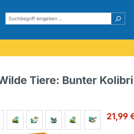
lde Tiere: Bunter Kolibri
Verkaufspre
21,99 