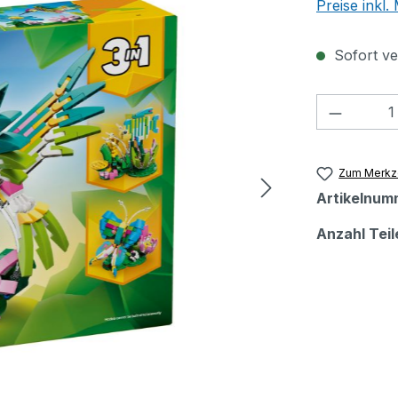
Preise inkl
Sofort ver
Produkt
Zum Merkze
Artikelnum
Anzahl Teil