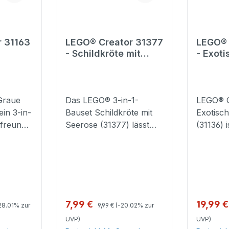
 31163
LEGO® Creator 31377
LEGO® 
- Schildkröte mit
- Exot
Seerose
Graue
Das LEGO® 3-in-1-
LEGO® C
ein 3-in-
Bauset Schildkröte mit
Exotisc
rfreunde
Seerose (31377) lässt
(31136) i
Kinder ab 7 Jahren
faszinie
eugkatze
kreative Tiergeschichten
Spielset
n,
darstellen. Das
Baumeis
ine
Bauspielzeug bietet
Baumeis
rdem
Mädchen und Jungen 3
leidensc
ine
verschiedene
Tierfre
Preis:
Regulärer Preis:
Verkaufspreis:
Verkauf
7,99 €
19,99 
28.01% zur
9,99 €
(-20.02% zur
nd ein
Bauoptionen mit
auf spa
UVP)
UVP)
er dazu
denselben LEGO Steinen.
Abenteu