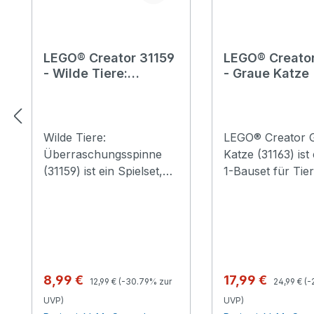
LEGO® Creator 31159
LEGO® Creator
- Wilde Tiere:
- Graue Katze
Überraschungsspinn
e
Wilde Tiere:
LEGO® Creator 
Überraschungsspinne
Katze (31163) ist 
(31159) ist ein Spielset,
1-Bauset für Tie
das Jungen und
ab 8 Jahren. Die
Mädchen ab 7 Jahren
niedliche Spielz
faszinierende Tiere
kann Kopf, Ohre
entdecken lässt. Die
Schwanz und Be
bunte Spielzeugspinne
bewegen. Auße
hat 8 bewegliche Beine
laden ein Napf, e
Regulärer Preis:
Regulärer 
Verkaufspreis:
Verkaufspreis:
8,99 €
17,99 €
12,99 €
(-30.79% zur
24,99 €
(-
und große Zähne. Kinder
Spielzeugmaus u
UVP)
UVP)
können ein neongelbes
Garnknäuel Kind