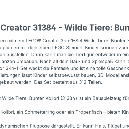
reator 31384 - Wilde Tiere: Bunt
 mit dem LEGO® Creator 3-in-1-Set Wilde Tiere: Bunter Ko
uoptionen mit denselben LEGO Steinen. Kinder können zuers
ausstellen. Dann kann man die Tierfigur entweder in ein
lanzen umbauen. Nach all dem Bau- und Spielspaß kann jed
3-in-1-Set weckt die Fantasie und ist eine tolle Geschenkid
nleitungen lässt Kinder selbstbewusst bauen, 3D-Modellan
 gebaut werden! Das Set besteht aus 312 Teilen.
ilde Tiere: Bunter Kolibri (31384) ist ein Bauspielzeug 
libri, ein Schmetterling oder ein Tropenfisch – bieten Ki
dynamischen Flugpose dargestellt. Er kann Hals, Flügel 