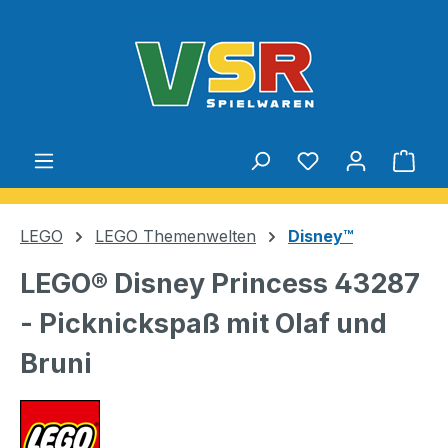
Zum Hauptinhalt springen
Du hast 0 Produ
Ware
LEGO
LEGO Themenwelten
Disney™
LEGO® Disney Princess 43287
- Picknickspaß mit Olaf und
Bruni