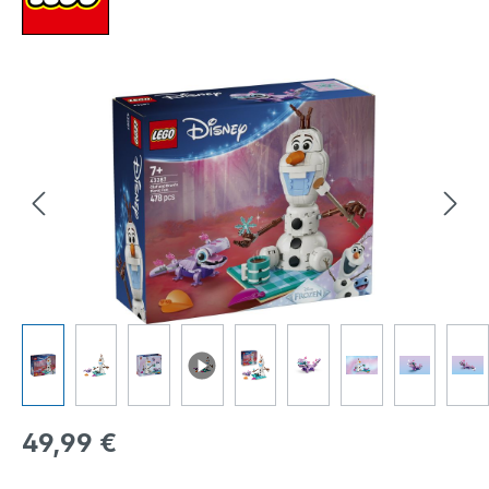
Bildergalerie überspringen
Regulärer Preis:
49,99 €