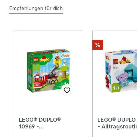
Empfehlungen für dich
Produktgalerie überspringen
Rabatt
%
LEGO® DUPLO®
LEGO® DUPLO 
10969 -
- Alltragsrouti
Feuerwehrauto
Baden