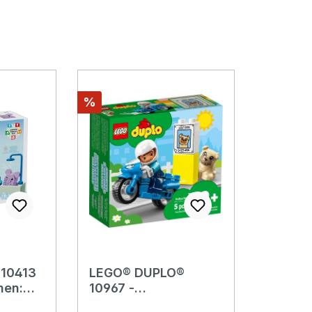
Rabatt
%
10413
LEGO® DUPLO®
nen:
10967 -
Polizeimotorrad