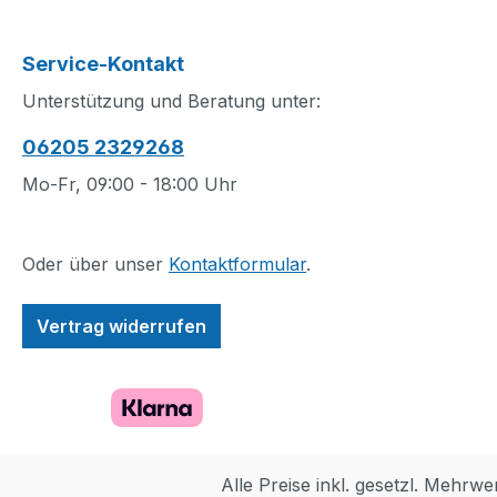
Dein Kind kann die
Tiere zu lehrrei
Kurbel drehen, um die
Rollenspielen in
Service-Kontakt
Leiter hochzufahren,
begleiten. Beim
und die Leiter dann mit
des Babys entde
Unterstützung und Beratung unter:
dem Korb schwenken.
Kleinkinder, wie 
06205 2329268
Sollte das arme
die tägliche Körp
Kätzchen sich nicht von
ist. Dieses Spiel
Mo-Fr, 09:00 - 18:00 Uhr
der Stelle rühren, lässt
Förderung der so
es sich vielleicht mit
und emotionalen
Leckerli runterlocken.
Entwicklung bein
Oder über unser
Kontaktformular
.
Als letztes Mittel bleibt
ein Elefantenbab
dann nur noch der
fröhlicher oder t
Vertrag widerrufen
Löschschlauch! Dieses
Miene, damit dei
Spielset lässt
Kleinkind ausdr
Vorschulkinder soziale,
kann, was es bei
emotionale und
täglichen Körper
feinmotorische
empfindet. Auß
Fähigkeiten entwickeln,
bietet dieses
Alle Preise inkl. gesetzl. Mehrwe