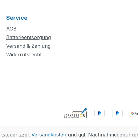
chen
helfen? Vielleicht hilft das
s Bad
Plakat „Lost Dog“ bei der
Service
 Waschen
Suche? Wo steckt der
cken
Hund dieses Mal? Dieses
AGB
wichtig
vielseitige Spielset lässt
Batterieentsorgung
erpflege
Vorschulkinder
Versand & Zahlung
zeug zur
Heldentaten und
Widerrufsrecht
zialen
realistische
Alltagssituationen
haltet
darstellen und ganz
y mit
spielerisch soziale,
rauriger
emotionale und
n
feinmotorische
ücken
Fähigkeiten entwickeln.
 der
Ein niedlicher Hund, ein
pflege
freundlicher Polizist und
erdem
ein Motorrad zum
Schieben laden dein Kind
rtsteuer zzgl.
Versandkosten
und ggf. Nachnahmegebühren,