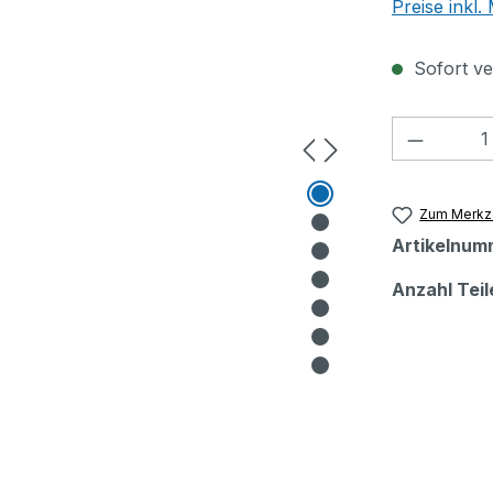
Preise inkl
Sofort ver
Produkt
Zum Merkze
Artikelnum
Anzahl Teil