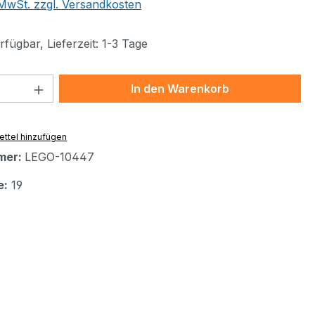
. MwSt. zzgl. Versandkosten
fügbar, Lieferzeit: 1-3 Tage
 Anzahl: Gib den gewünschten Wert ein 
In den Warenkorb
ttel hinzufügen
mer:
LEGO-10447
e:
19